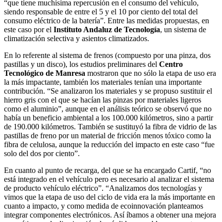
“que tiene muchísima repercusión en el consumo del vehículo,
siendo responsable de entre el 5 y el 10 por ciento del total del
consumo eléctrico de la batería”. Entre las medidas propuestas, en
este caso por el
Instituto Andaluz de Tecnología
, un sistema de
climatización selectiva y asientos climatizados.
En lo referente al sistema de frenos (compuesto por una pinza, dos
pastillas y un disco), los estudios preliminares del
Centro
Tecnológico de Manresa
mostraron que no sólo la etapa de uso era
la más impactante, también los materiales tenían una importante
contribución. “Se analizaron los materiales y se propuso sustituir el
hierro gris con el que se hacían las pinzas por materiales ligeros
como el aluminio”, aunque en el análisis teórico se observó que no
había un beneficio ambiental a los 100.000 kilómetros, sino a partir
de 190.000 kilómetros. También se sustituyó la fibra de vidrio de las
pastillas de freno por un material de fricción menos tóxico como la
fibra de celulosa, aunque la reducción del impacto en este caso “fue
solo del dos por ciento”.
En cuanto al punto de recarga, del que se ha encargado Cartif, “no
está integrado en el vehículo pero es necesario al analizar el sistema
de producto vehículo eléctrico”. “Analizamos dos tecnologías y
vimos que la etapa de uso del ciclo de vida era la más importante en
cuanto a impacto, y como medida de ecoinnovación planteamos
integrar componentes electrónicos. Así íbamos a obtener una mejora