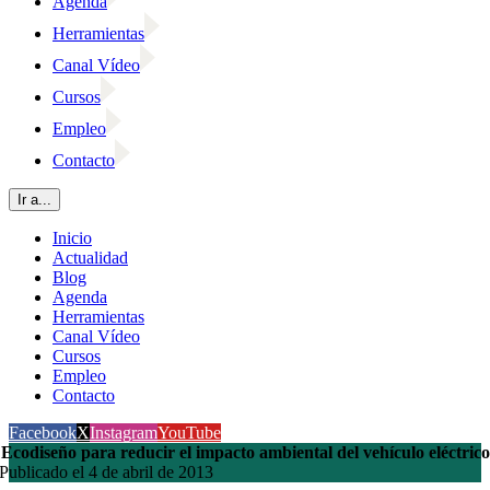
Agenda
Herramientas
Canal Vídeo
Cursos
Empleo
Contacto
Ir a...
Inicio
Actualidad
Blog
Agenda
Herramientas
Canal Vídeo
Cursos
Empleo
Contacto
Facebook
X
Instagram
YouTube
Ecodiseño para reducir el impacto ambiental del vehículo eléctrico
Publicado el 4 de abril de 2013