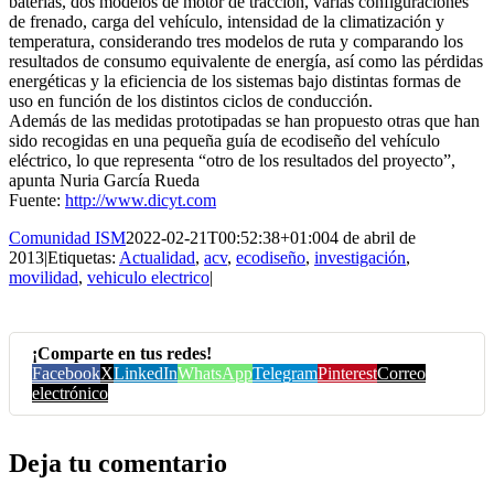
baterías, dos modelos de motor de tracción, varias configuraciones
de frenado, carga del vehículo, intensidad de la climatización y
temperatura, considerando tres modelos de ruta y comparando los
resultados de consumo equivalente de energía, así como las pérdidas
energéticas y la eficiencia de los sistemas bajo distintas formas de
uso en función de los distintos ciclos de conducción.
Además de las medidas prototipadas se han propuesto otras que han
sido recogidas en una pequeña guía de ecodiseño del vehículo
eléctrico, lo que representa “otro de los resultados del proyecto”,
apunta Nuria García Rueda
Fuente:
http://www.dicyt.com
Comunidad ISM
2022-02-21T00:52:38+01:00
4 de abril de
2013
|
Etiquetas:
Actualidad
,
acv
,
ecodiseño
,
investigación
,
movilidad
,
vehiculo electrico
|
¡Comparte en tus redes!
Facebook
X
LinkedIn
WhatsApp
Telegram
Pinterest
Correo
electrónico
Deja tu comentario