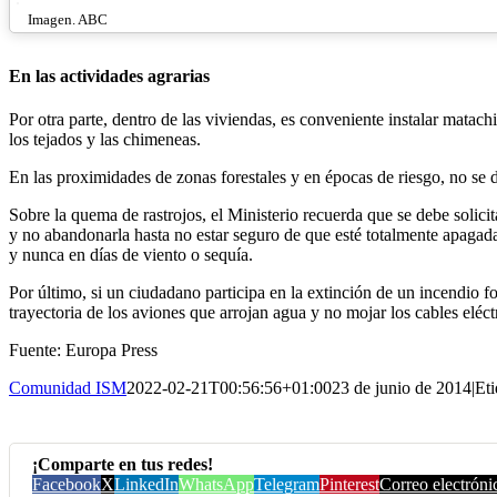
Imagen. ABC
En las actividades agrarias
Por otra parte, dentro de las viviendas, es conveniente instalar matac
los tejados y las chimeneas.
En las proximidades de zonas forestales y en épocas de riesgo, no se 
Sobre la quema de rastrojos, el Ministerio recuerda que se debe solicita
y no abandonarla hasta no estar seguro de que esté totalmente apagada
y nunca en días de viento o sequía.
Por último, si un ciudadano participa en la extinción de un incendio f
trayectoria de los aviones que arrojan agua y no mojar los cables eléct
Fuente: Europa Press
Comunidad ISM
2022-02-21T00:56:56+01:00
23 de junio de 2014
|
Eti
¡Comparte en tus redes!
Facebook
X
LinkedIn
WhatsApp
Telegram
Pinterest
Correo electróni