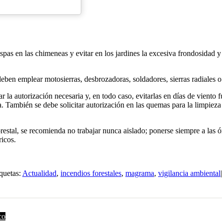
hispas en las chimeneas y evitar en los jardines la excesiva frondosida
deben emplear motosierras, desbrozadoras, soldadores, sierras radiales o
r la autorización necesaria y, en todo caso, evitarlas en días de viento f
. También se debe solicitar autorización en las quemas para la limpieza 
orestal, se recomienda no trabajar nunca aislado; ponerse siempre a las ó
ricos.
quetas:
Actualidad
,
incendios forestales
,
magrama
,
vigilancia ambiental
|
co