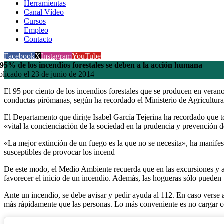
Herramientas
Canal Vídeo
Cursos
Empleo
Contacto
Facebook
X
Instagram
YouTube
 95% de los incendios forestales se deben a la acción humana
blicado el 23 de junio de 2014
El 95 por ciento de los incendios forestales que se producen en veran
conductas pirómanas, según ha recordado el Ministerio de Agricultu
El Departamento que dirige Isabel García Tejerina ha recordado que to
«vital la concienciación de la sociedad en la prudencia y prevención
«La mejor extinción de un fuego es la que no se necesita», ha manifes
susceptibles de provocar los incend
De este modo, el Medio Ambiente recuerda que en las excursiones y aca
favorecer el inicio de un incendio. Además, las hogueras sólo pueden
Ante un incendio, se debe avisar y pedir ayuda al 112. En caso verse
más rápidamente que las personas. Lo más conveniente es no cargar c