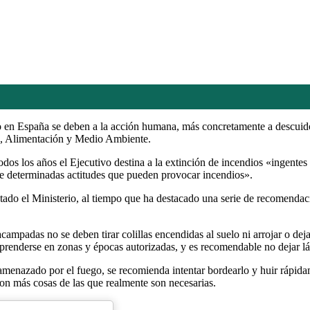
o en España se deben a la acción humana, más concretamente a descuidos
ra, Alimentación y Medio Ambiente.
dos los años el Ejecutivo destina a la extinción de incendios «ingente
 de determinadas actitudes que pueden provocar incendios».
tado el Ministerio, al tiempo que ha destacado una serie de recomendaci
mpadas no se deben tirar colillas encendidas al suelo ni arrojar o dej
 prenderse en zonas y épocas autorizadas, y es recomendable no dejar 
 amenazado por el fuego, se recomienda intentar bordearlo y huir rápid
on más cosas de las que realmente son necesarias.