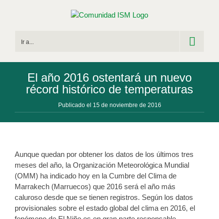
Saltar
al
contenido
Ir a...
El año 2016 ostentará un nuevo
récord histórico de temperaturas
Publicado el 15 de noviembre de 2016
Aunque quedan por obtener los datos de los últimos tres
meses del año, la Organización Meteorológica Mundial
(OMM) ha indicado hoy en la Cumbre del Clima de
Marrakech (Marruecos) que 2016 será el año más
caluroso desde que se tienen registros. Según los datos
provisionales sobre el estado global del clima en 2016, el
fenómeno de El Niño es en gran parte responsable.