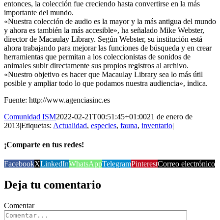
entonces, la colección fue creciendo hasta convertirse en la más
importante del mundo.
«Nuestra colección de audio es la mayor y la más antigua del mundo
y ahora es también la más accesible», ha señalado Mike Webster,
director de Macaulay Library. Según Webster, su institución está
ahora trabajando para mejorar las funciones de búsqueda y en crear
herramientas que permitan a los coleccionistas de sonidos de
animales subir directamente sus propios registros al archivo.
«Nuestro objetivo es hacer que Macaulay Library sea lo más útil
posible y ampliar todo lo que podamos nuestra audiencia», indica.
Fuente: http://www.agenciasinc.es
Comunidad ISM
2022-02-21T00:51:45+01:00
21 de enero de
2013
|
Etiquetas:
Actualidad
,
especies
,
fauna
,
inventario
|
¡Comparte en tus redes!
Facebook
X
LinkedIn
WhatsApp
Telegram
Pinterest
Correo electrónico
Deja tu comentario
Comentar