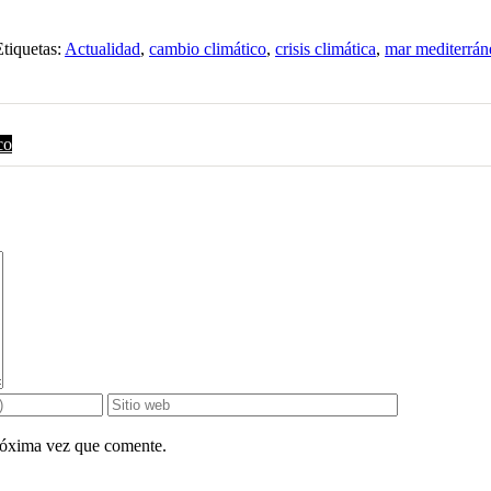
Etiquetas:
Actualidad
,
cambio climático
,
crisis climática
,
mar mediterrán
co
próxima vez que comente.