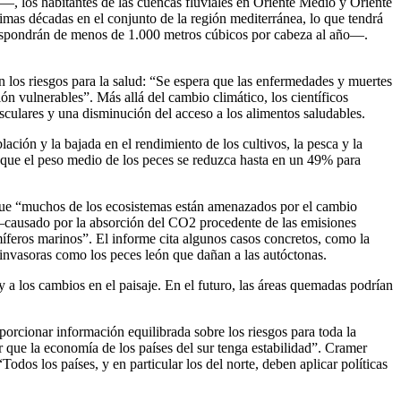
—, los habitantes de las cuencas fluviales en Oriente Medio y Oriente
mas décadas en el conjunto de la región mediterránea, lo que tendrá
—dispondrán de menos de 1.000 metros cúbicos por cabeza al año—.
n los riesgos para la salud: “Se espera que las enfermedades y muertes
ión vulnerables”. Más allá del cambio climático, los científicos
asculares y una disminución del acceso a los alimentos saludables.
ación y la bajada en el rendimiento de los cultivos, la pesca y la
 que el peso medio de los peces se reduzca hasta en un 49% para
 que “muchos de los ecosistemas están amenazados por el cambio
r —causado por la absorción del CO2 procedente de las emisiones
feros marinos”. El informe cita algunos casos concretos, como la
s invasoras como los peces león que dañan a las autóctonas.
y a los cambios en el paisaje. En el futuro, las áreas quemadas podrían
orcionar información equilibrada sobre los riesgos para toda la
ar que la economía de los países del sur tenga estabilidad”. Cramer
odos los países, y en particular los del norte, deben aplicar políticas