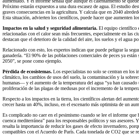
aumentado. Y el informe señala que aunque el calentamiento se quede 
Próximo estarán expuestos a una dura escasez de agua. El estudio des
graves consecuencias en la agricultura. Y calcula que en 2040 alred
Esta situación, advierten los científicos, puede hacer que aumenten los
Impactos en la salud y seguridad alimentaria.
El equipo científico
relacionadas con el calor sean más frecuentes, especialmente en las ciu
destacan que el deterioro de la calidad del aire, los suelos y el agua
Relacionado con esto, los expertos indican que puede peligrar la segur
ganadería. “El 90% de las poblaciones comerciales de peces ya están 
2050”, se pone como ejemplo.
Pérdida de ecosistemas.
Los especialistas no solo se centran en los
climático, los cambios de usos del suelo, la contaminación y la sobr
humanas— y el aumento de la temperatura del agua “ya han causado un
proliferación de las plagas de medusas por el incremento de la tempera
Respecto a los impactos en la tierra, los científicos alertan del aume
crecer hasta un 40%, incluso, en el escenario más optimista de un aum
Es complicado no caer en el pesimismo cuando se lee el informe que ha
cuenca mediterránea” para los responsables políticos y sus asesores. Y
resalta la importancia de reducir los gases de efecto invernadero, porq
compatibles con el Acuerdo de París. Cada tonelada de CO2 que se r