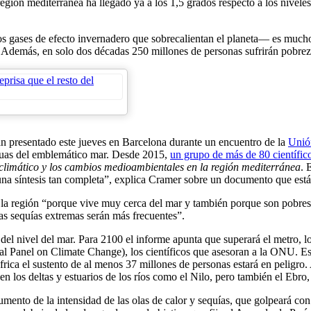
egión mediterránea ha llegado ya a los 1,5 grados respecto a los niveles
 gases de efecto invernadero que sobrecalientan el planeta— es mucho 
 Además, en solo dos décadas 250 millones de personas sufrirán pobreza 
an presentado este jueves en Barcelona durante un encuentro de la
Unió
aguas del emblemático mar. Desde 2015,
un grupo de más de 80 científic
climático y los cambios medioambientales en la región mediterránea
. 
o una síntesis tan completa”, explica Cramer sobre un documento que est
 la región “porque vive muy cerca del mar y también porque son pobres 
las sequías extremas serán más frecuentes”.
del nivel del mar. Para 2100 el informe apunta que superará el metro, l
tal Panel on Climate Change), los científicos que asesoran a la ONU. Es
África el sustento de al menos 37 millones de personas estará en peligro
a en los deltas y estuarios de los ríos como el Nilo, pero también el Ebro
ento de la intensidad de las olas de calor y sequías, que golpeará con