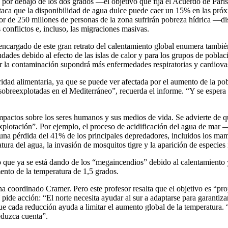
por debajo de los dos grados —el objetivo que fija el Acuerdo de París
taca que la disponibilidad de agua dulce puede caer un 15% en las próxi
edor de 250 millones de personas de la zona sufrirán pobreza hídrica 
 conflictos e, incluso, las migraciones masivas.
 encargado de este gran retrato del calentamiento global enumera tambié
dades debido al efecto de las islas de calor y para los grupos de poblac
 por la contaminación supondrá más enfermedades respiratorias y cardiov
idad alimentaria, ya que se puede ver afectada por el aumento de la pobl
sobreexplotadas en el Mediterráneo”, recuerda el informe. “Y se espera
 impactos sobre los seres humanos y sus medios de vida. Se advierte de
eexplotación”. Por ejemplo, el proceso de acidificación del agua de ma
a pérdida del 41% de los principales depredadores, incluidos los mamí
tura del agua, la invasión de mosquitos tigre y la aparición de especie
nto que ya se está dando de los “megaincendios” debido al calentamiento 
ento de la temperatura de 1,5 grados.
 coordinado Cramer. Pero este profesor resalta que el objetivo es “prop
 pide acción: “El norte necesita ayudar al sur a adaptarse para garantiz
ue cada reducción ayuda a limitar el aumento global de la temperatura. “T
eduzca cuenta”.