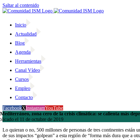
Saltar al contenido
Inicio
Actualidad
Blog
Agenda
Herramientas
Canal Vídeo
Cursos
Empleo
Contacto
Facebook
X
Instagram
YouTube
 Mediterráneo, zona cero de la crisis climática: se calienta más depr
blicado el 11 de octubre de 2019
Lo quieran o no, 500 millones de personas de tres continentes están u
de sus impactos “golpean” a esta región de “forma más dura que a otr