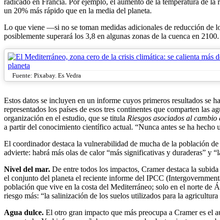
radicado en Francia. Por ejemplo, el aumento de la temperatura de la r
un 20% más rápido que en la media del planeta.
Lo que viene —si no se toman medidas adicionales de reducción de los
posiblemente superará los 3,8 en algunas zonas de la cuenca en 2100.
Fuente: Pixabay. Es Vedra
Estos datos se incluyen en un informe cuyos primeros resultados se h
representados los países de esos tres continentes que comparten las 
organización en el estudio, que se titula
Riesgos asociados al cambio 
a partir del conocimiento científico actual. “Nunca antes se ha hech
El coordinador destaca la vulnerabilidad de mucha de la población de
advierte: habrá más olas de calor “más significativas y duraderas” y “
Nivel del mar.
De entre todos los impactos, Cramer destaca la subida 
el conjunto del planeta el reciente informe del IPCC (Intergovernmen
población que vive en la costa del Mediterráneo; solo en el norte de 
riesgo más: “la salinización de los suelos utilizados para la agricultur
Agua dulce.
El otro gran impacto que más preocupa a Cramer es el aum