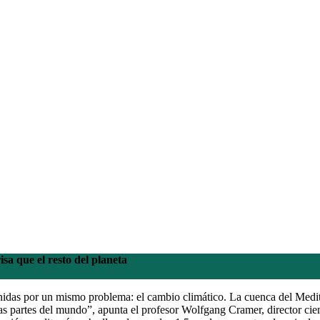
isa que el resto del planeta
nidas por un mismo problema: el cambio climático. La cuenca del Mediter
as partes del mundo”, apunta el profesor Wolfgang Cramer, director cien