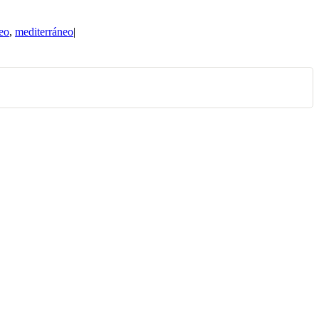
eo
,
mediterráneo
|