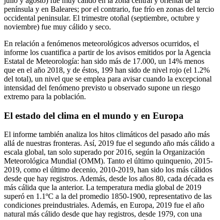
julio y agosto) fue muy cálido en la zona central y oriental de la
península y en Baleares; por el contrario, fue frío en zonas del tercio
occidental peninsular. El trimestre otoñal (septiembre, octubre y
noviembre) fue muy cálido y seco.
En relación a fenómenos meteorológicos adversos ocurridos, el
informe los cuantifica a partir de los avisos emitidos por la Agencia
Estatal de Meteorología: han sido más de 17.000, un 14% menos
que en el año 2018, y de éstos, 199 han sido de nivel rojo (el 1.2%
del total), un nivel que se emplea para avisar cuando la excepcional
intensidad del fenómeno previsto u observado supone un riesgo
extremo para la población.
El estado del clima en el mundo y en Europa
El informe también analiza los hitos climáticos del pasado año más
allá de nuestras fronteras. Así, 2019 fue el segundo año más cálido a
escala global, tan solo superado por 2016, según la Organización
Meteorológica Mundial (OMM). Tanto el último quinquenio, 2015-
2019, como el último decenio, 2010-2019, han sido los más cálidos
desde que hay registros. Además, desde los años 80, cada década es
más cálida que la anterior. La temperatura media global de 2019
superó en 1.1ºC a la del promedio 1850-1900, representativo de las
condiciones preindustriales. Además, en Europa, 2019 fue el año
natural más cálido desde que hay registros, desde 1979, con una