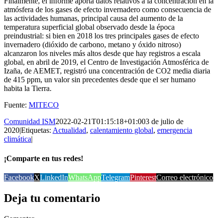
Finalmente, el informe aporta datos relativos a la concentración en la
atmósfera de los gases de efecto invernadero como consecuencia de
las actividades humanas, principal causa del aumento de la
temperatura superficial global observado desde la época
preindustrial: si bien en 2018 los tres principales gases de efecto
invernadero (dióxido de carbono, metano y óxido nitroso)
alcanzaron los niveles más altos desde que hay registros a escala
global, en abril de 2019, el Centro de Investigación Atmosférica de
Izaña, de AEMET, registró una concentración de CO2 media diaria
de 415 ppm, un valor sin precedentes desde que el ser humano
habita la Tierra.
Fuente:
MITECO
Comunidad ISM
2022-02-21T01:15:18+01:00
3 de julio de
2020
|
Etiquetas:
Actualidad
,
calentamiento global
,
emergencia
climática
|
¡Comparte en tus redes!
Facebook
X
LinkedIn
WhatsApp
Telegram
Pinterest
Correo electrónico
Deja tu comentario