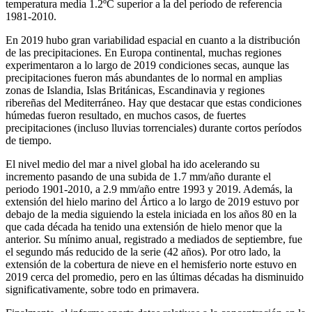
temperatura media 1.2ºC superior a la del período de referencia
1981-2010.
En 2019 hubo gran variabilidad espacial en cuanto a la distribución
de las precipitaciones. En Europa continental, muchas regiones
experimentaron a lo largo de 2019 condiciones secas, aunque las
precipitaciones fueron más abundantes de lo normal en amplias
zonas de Islandia, Islas Británicas, Escandinavia y regiones
ribereñas del Mediterráneo. Hay que destacar que estas condiciones
húmedas fueron resultado, en muchos casos, de fuertes
precipitaciones (incluso lluvias torrenciales) durante cortos períodos
de tiempo.
El nivel medio del mar a nivel global ha ido acelerando su
incremento pasando de una subida de 1.7 mm/año durante el
periodo 1901-2010, a 2.9 mm/año entre 1993 y 2019. Además, la
extensión del hielo marino del Ártico a lo largo de 2019 estuvo por
debajo de la media siguiendo la estela iniciada en los años 80 en la
que cada década ha tenido una extensión de hielo menor que la
anterior. Su mínimo anual, registrado a mediados de septiembre, fue
el segundo más reducido de la serie (42 años). Por otro lado, la
extensión de la cobertura de nieve en el hemisferio norte estuvo en
2019 cerca del promedio, pero en las últimas décadas ha disminuido
significativamente, sobre todo en primavera.