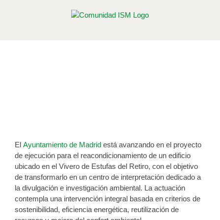
Saltar
al
contenido
El Retiro en Madrid albergará un
espacio de investigación ambiental
con criterios de sostenibilidad
Publicado el 11 de mayo de 2026
El
Ayuntamiento de Madrid
está avanzando en el proyecto
de ejecución para el reacondicionamiento de un edificio
ubicado en el Vivero de Estufas del Retiro, con el objetivo
de transformarlo en un centro de interpretación dedicado a
la divulgación e investigación ambiental. La actuación
contempla una intervención integral basada en criterios de
sostenibilidad, eficiencia energética, reutilización de