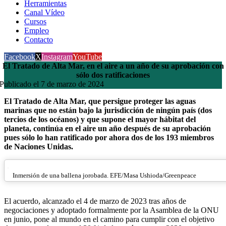
Herramientas
Canal Vídeo
Cursos
Empleo
Contacto
Facebook
X
Instagram
YouTube
El Tratado de Alta Mar, en el aire a un año de su aprobación con
sólo dos ratificaciones
Publicado el 7 de marzo de 2024
El Tratado de Alta Mar, que persigue proteger las aguas
marinas que no están bajo la jurisdicción de ningún país (dos
tercios de los océanos) y que supone el mayor hábitat del
planeta, continúa en el aire un año después de su aprobación
pues sólo lo han ratificado por ahora dos de los 193 miembros
de Naciones Unidas.
Inmersión de una ballena jorobada. EFE/Masa Ushioda/Greenpeace
El acuerdo, alcanzado el 4 de marzo de 2023 tras años de
negociaciones y adoptado formalmente por la Asamblea de la ONU
en junio, pone al mundo en el camino para cumplir con el objetivo