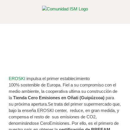
Saltar
al
contenido
Eroski pone en marcha el primer
supermercado “Cero emisiones”
Publicado el 10 de octubre de 2012
EROSKI
impulsa el primer establecimiento
100% sostenible de Europa. Fiel a su compromiso con el
medio ambiente, la cooperativa ultima su construcción de
la
Tienda Cero Emisiones en Oñati (Guipúzcoa)
para
su próxima apertura.Se trata del primer supermercado que,
bajo la enseña EROSKI center, reduce, en gran medida, y
compensa el resto de sus emisiones de CO2,
denominándose CeroEmisiones. Por ello, es el primero de
nuestro país en obtener la
certificación de BREEAM