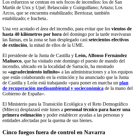
Los esfuerzos se centran en seis focos de incendios: los de San
Martín de Unx y Ujué; Belascoáin y Guirguillano; Artazu; Los
Arcos, que se encuentra estabilizado; Berriozar, también
estabilizado; e Iracheta..
Una vez acotado el área del incendio, para evitar que los
vientos de
hasta 40 kilómetros por hora
del domingo por la tarde reavivaran
las llamas, en la zona se han desplegado casi
setecientos efectivos
de extinción
, la mitad de ellos de la UME.
El presidente de la Junta de Castilla y
León, Alfonso Fernández
Mañueco
, que ha visitado este domingo el puesto de mando del
incendio, ubicado en la localidad de Sarracín, ha mostrado
su
«agradecimiento infinito»
a las administraciones y a los equipos
que están colaborando en la extinción y ha anunciado que la Junta
de Castilla y León está trabajando «para poner en marcha un
plan
de recuperación medioambiental y socieconómica
de la mano del
Gobierno de España».
El Ministerio para la Transición Ecológica y el Reto Demográfico
(Miteco) desplazará este lunes a
personal técnico para hacer una
primera estimación
y poder establecer ayudas a las personas y
entidades afectadas por la quema de sus bienes.
Cinco fuegos fuera de control en Navarra