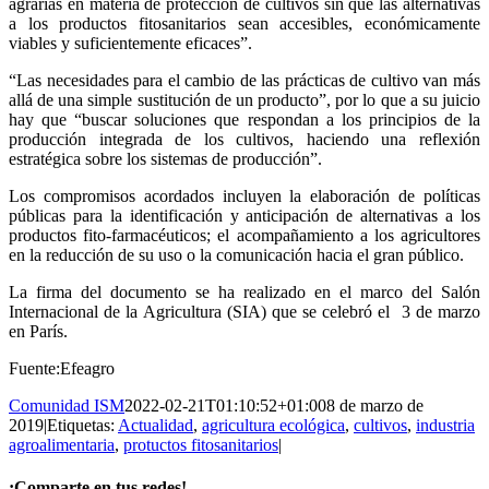
agrarias en materia de protección de cultivos sin que las alternativas
a los productos fitosanitarios sean accesibles, económicamente
viables y suficientemente eficaces”.
“Las necesidades para el cambio de las prácticas de cultivo van más
allá de una simple sustitución de un producto”, por lo que a su juicio
hay que “buscar soluciones que respondan a los principios de la
producción integrada de los cultivos, haciendo una reflexión
estratégica sobre los sistemas de producción”.
Los compromisos acordados incluyen la elaboración de políticas
públicas para la identificación y anticipación de alternativas a los
productos fito-farmacéuticos; el acompañamiento a los agricultores
en la reducción de su uso o la comunicación hacia el gran público.
La firma del documento se ha realizado en el marco del Salón
Internacional de la Agricultura (SIA) que se celebró el 3 de marzo
en París.
Fuente:Efeagro
Comunidad ISM
2022-02-21T01:10:52+01:00
8 de marzo de
2019
|
Etiquetas:
Actualidad
,
agricultura ecológica
,
cultivos
,
industria
agroalimentaria
,
protuctos fitosanitarios
|
¡Comparte en tus redes!