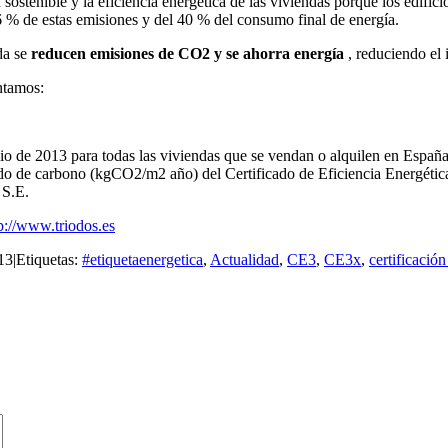
sostenible y la eficiencia energética de las viviendas porque los edif
 % de estas emisiones y del 40 % del consumo final de energía.
nda se
reducen emisiones de CO2 y se ahorra energía
, reduciendo el
ntamos:
nio de 2013 para todas las viviendas que se vendan o alquilen en España.
xido de carbono (kgCO2/m2 año) del Certificado de Eficiencia Energétic
 S.E.
p://www.triodos.es
13
|
Etiquetas:
#etiquetaenergetica
,
Actualidad
,
CE3
,
CE3x
,
certificación