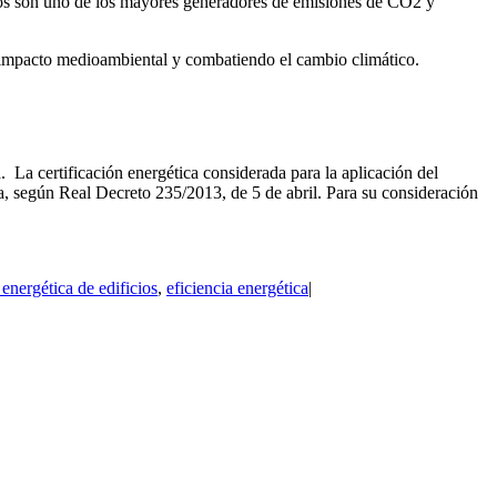
icios son uno de los mayores generadores de emisiones de CO2 y
 impacto medioambiental y combatiendo el cambio climático.
 La certificación energética considerada para la aplicación del
a, según Real Decreto 235/2013, de 5 de abril. Para su consideración
 energética de edificios
,
eficiencia energética
|