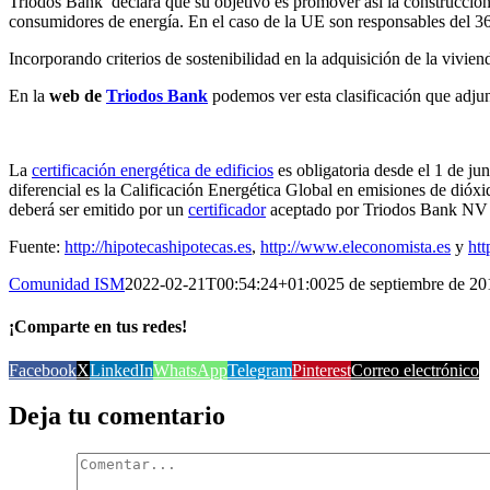
Triodos Bank declara que su objetivo es promover así la construcción 
consumidores de energía. En el caso de la UE son responsables del 36
Incorporando criterios de sostenibilidad en la adquisición de la vivie
En la
web de
Triodos Bank
podemos ver esta clasificación que adju
La
certificación energética de edificios
es obligatoria desde el 1 de ju
diferencial es la Calificación Energética Global en emisiones de dió
deberá ser emitido por un
certificador
aceptado por Triodos Bank NV
Fuente:
http://hipotecashipotecas.es
,
http://www.eleconomista.es
y
htt
Comunidad ISM
2022-02-21T00:54:24+01:00
25 de septiembre de 20
¡Comparte en tus redes!
Facebook
X
LinkedIn
WhatsApp
Telegram
Pinterest
Correo electrónico
Deja tu comentario