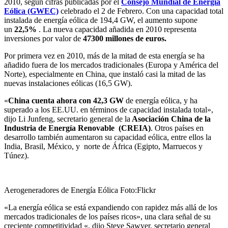
2010, según cifras publicadas por el
Consejo Mundial de Energía
Eólica (GWEC)
celebrado el 2 de Febrero. Con una capacidad total
instalada de energía eólica de 194,4 GW, el aumento supone
un
22,5%
. La nueva capacidad añadida en 2010 representa
inversiones por valor de
47300 millones de euros.
Por primera vez en 2010, más de la mitad de esta energía se ha
añadido fuera de los mercados tradicionales (Europa y América del
Norte), especialmente en China, que instaló casi la mitad de las
nuevas instalaciones eólicas (16,5 GW).
«
China cuenta ahora con 42,3 GW
de energía eólica, y ha
superado a los EE.UU. en términos de capacidad instalada total»,
dijo Li Junfeng, secretario general de la
Asociación China de la
Industria de Energía Renovable (CREIA)
. Otros países en
desarrollo también aumentaron su capacidad eólica, entre ellos la
India, Brasil, México, y norte de África (Egipto, Marruecos y
Túnez).
Aerogeneradores de Energía Eólica Foto:Flickr
«La energía eólica se está expandiendo con rapidez más allá de los
mercados tradicionales de los países ricos», una clara señal de su
creciente competitividad «, dijo Steve Sawyer, secretario general