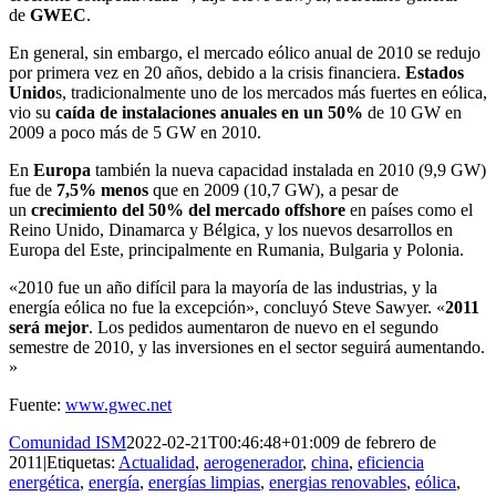
de
GWEC
.
En general, sin embargo, el mercado eólico anual de 2010 se redujo
por primera vez en 20 años, debido a la crisis financiera.
Estados
Unido
s, tradicionalmente uno de los mercados más fuertes en eólica,
vio su
caída de instalaciones anuales en un 50%
de 10 GW en
2009 a poco más de 5 GW en 2010.
En
Europa
también la nueva capacidad instalada en 2010 (9,9 GW)
fue de
7,5% menos
que en 2009 (10,7 GW), a pesar de
un
crecimiento del 50% del mercado offshore
en países como el
Reino Unido, Dinamarca y Bélgica, y los nuevos desarrollos en
Europa del Este, principalmente en Rumania, Bulgaria y Polonia.
«2010 fue un año difícil para la mayoría de las industrias, y la
energía eólica no fue la excepción», concluyó Steve Sawyer. «
2011
será mejor
. Los pedidos aumentaron de nuevo en el segundo
semestre de 2010, y las inversiones en el sector seguirá aumentando.
»
Fuente:
www.gwec.net
Comunidad ISM
2022-02-21T00:46:48+01:00
9 de febrero de
2011
|
Etiquetas:
Actualidad
,
aerogenerador
,
china
,
eficiencia
energética
,
energía
,
energías limpias
,
energias renovables
,
eólica
,