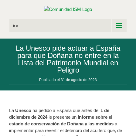
Saltar
al
contenido
Ir a...
La Unesco pide actuar a España
para que Doñana no entre en la
Lista del Patrimonio Mundial en
Peligro
Publicado el 31 de agosto de 2023
La
Unesco
ha pedido a España que antes del
1 de
diciembre de 2024
le presente un
informe sobre el
estado de conservación de Doñana y las medidas
a
implementar para revertir el deterioro del acuífero que, de