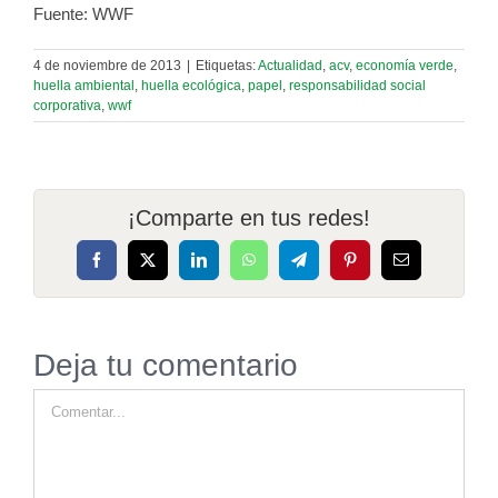
Fuente: WWF
4 de noviembre de 2013
|
Etiquetas:
Actualidad
,
acv
,
economía verde
,
huella ambiental
,
huella ecológica
,
papel
,
responsabilidad social
corporativa
,
wwf
¡Comparte en tus redes!
Facebook
X
LinkedIn
WhatsApp
Telegram
Pinterest
Correo
electrónico
Deja tu comentario
Comentar