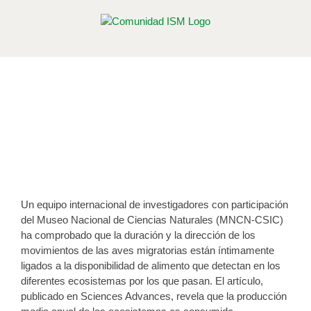
Saltar
al
contenido
Las aves migratorias contribuyen a
regular los ciclos de energía de los
ecosistemas
Publicado el 25 de enero de 2017
Un equipo internacional de investigadores con participación
del Museo Nacional de Ciencias Naturales (MNCN-CSIC)
ha comprobado que la duración y la dirección de los
movimientos de las aves migratorias están íntimamente
ligados a la disponibilidad de alimento que detectan en los
diferentes ecosistemas por los que pasan. El artículo,
publicado en Sciences Advances, revela que la producción