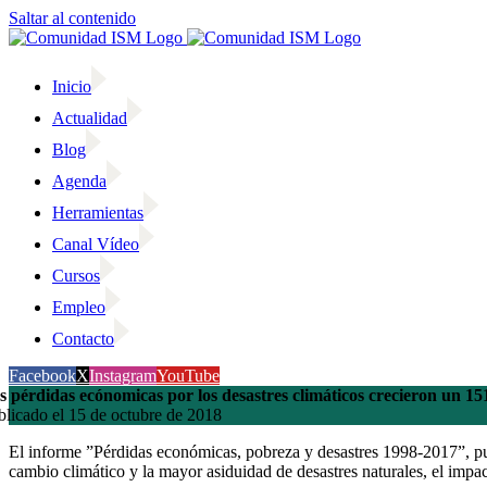
Saltar al contenido
Inicio
Actualidad
Blog
Agenda
Herramientas
Canal Vídeo
Cursos
Empleo
Contacto
Facebook
X
Instagram
YouTube
s pérdidas ecónomicas por los desastres climáticos crecieron un 1
blicado el 15 de octubre de 2018
El informe ”Pérdidas económicas, pobreza y desastres 1998-2017”, pub
cambio climático y la mayor asiduidad de desastres naturales, el imp