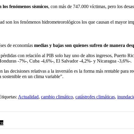
n los fenómenos sísmicos
, con más de 747.000 víctimas, pero los desas
ad son los fenómenos hidrometeorológicos los que causan el mayor imp
aíses de economías
medias y bajas son quienes sufren de manera desp
 pérdidas con relación al PIB solo hay uno de altos ingresos, Puerto Ri
, Honduras -7%-, Cuba -4,6%-, El Salvador -4,2%- y Nicaragua -3,6%-.
 las decisiones relativas a la inversión es la forma más rentable para re
a sostenible en un clima variable”.
Etiquetas:
Actualidad
,
cambio climático
,
catástrofes climáticas
,
inundaci
co