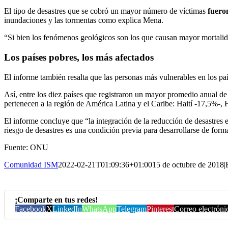
El tipo de desastres que se cobró un mayor número de víctimas
fuero
inundaciones y las tormentas como explica Mena.
“Si bien los fenómenos geológicos son los que causan mayor mortalid
Los países pobres, los más afectados
El informe también resalta que las personas más vulnerables en los p
Así, entre los diez países que registraron un mayor promedio anual de
pertenecen a la región de América Latina y el Caribe: Haití -17,5%-
El informe concluye que “la integración de la reducción de desastres en
riesgo de desastres es una condición previa para desarrollarse de form
Fuente: ONU
Comunidad ISM
2022-02-21T01:09:36+01:00
15 de octubre de 2018
|
¡Comparte en tus redes!
Facebook
X
LinkedIn
WhatsApp
Telegram
Pinterest
Correo electróni