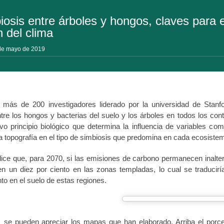
iosis entre árboles y hongos, claves para e
n del clima
 de mayo de 2019
más de 200 investigadores liderado por la universidad de Stanfo
tre los hongos y bacterias del suelo y los árboles en todos los cont
o principio biológico que determina la influencia de variables com
a topografía en el tipo de simbiosis que predomina en cada ecosiste
edice que, para 2070, si las emisiones de carbono permanecen inalte
en un diez por ciento en las zonas templadas, lo cual se traduci
o en el suelo de estas regiones.
se pueden apreciar los mapas que han elaborado. Arriba el porce