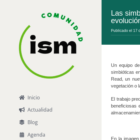
Saltar
al
Las simb
contenido
evolució
Publicado el 17
Un equipo de 
simbióticas en
Read, un nuev
vegetación o l
Inicio
El trabajo pr
beneficiosas 
Actualidad
almacenamient
Blog
Agenda
En la imagen 