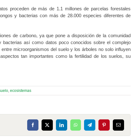
atos proceden de más de 1.1 millones de parcelas forestales
e hongos y bacterias con más de 28.000 especies diferentes de
iones de carbono, ya que pone a disposición de la comunidad
 y bacterias así como datos poco conocidos sobre el complejo
 entre microorganismos del suelo y los árboles no solo influyen
aspectos tan importantes como la fertilidad de los suelos, su
suelo
,
ecosistemas
Facebook
X
LinkedIn
WhatsApp
Telegram
Pinterest
Correo
electrónico