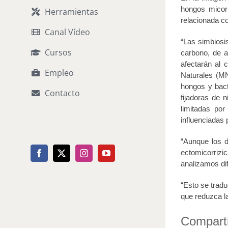
hongos micorr
Herramientas
relacionada c
Canal Vídeo
“Las simbiosis
Cursos
carbono, de a
afectarán al 
Empleo
Naturales (MN
hongos y bact
Contacto
fijadoras de 
limitadas por
influenciadas
“Aunque los d
ectomicorrizi
Facebook
X
Instagram
YouTube
analizamos di
“Esto se tradu
que reduzca la
Comparti