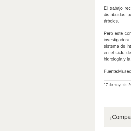
El trabajo re
distribuidas 
árboles.
Pero este com
investigadora
sistema de in
en el ciclo d
hidrología y l
Fuente:Museo 
17 de mayo de 
¡Compar