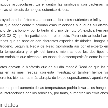
ízicos arbusculares. En el centro las simbiosis con bacterias fi
on las simbiosis de hongos ectomicorrizicos.
 ayudan a los árboles a acceder a diferentes nutrientes e influyen 
hí que saber cómo funcionan esas relaciones y cuál es su distri
ciclo del carbono y por lo tanto al clima del futuro”, explica Fern
CNCSIC) que ha participado en el estudio. Para este artículo han 
erias que se asocian con diferentes especies de árboles: hongos m
nitrógeno. Según la Regla de Read (nombrada así por el experto en
 la temperatura y el pH del terreno mientras que los dos tipos 
 por variables que afectan a las tasas de descomposición como la te
atos apoyan la hipótesis que en su día manejó Read de que las s
cas en las más frescas, con esta investigación también hemos vis
ferentes biomas, es más abrupta de lo que esperábamos”, apunta Val
ce en que el aumento de las temperaturas podría llevar a los hongos 
s interacciones con los árboles y, por tanto, aumenten las emisiones
r datos