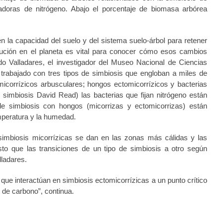
jadoras de nitrógeno. Abajo el porcentaje de biomasa arbórea
en la capacidad del suelo y del sistema suelo-árbol para retener
bución en el planeta es vital para conocer cómo esos cambios
ando Valladares, el investigador del Museo Nacional de Ciencias
trabajado con tres tipos de simbiosis que engloban a miles de
icorrízicos arbusculares; hongos ectomicorrízicos y bacterias
 simbiosis David Read) las bacterias que fijan nitrógeno están
de simbiosis con hongos (micorrizas y ectomicorrizas) están
mperatura y la humedad.
imbiosis micorrízicas se dan en las zonas más cálidas y las
to que las transiciones de un tipo de simbiosis a otro según
ladares.
que interactúan en simbiosis ectomicorrízicas a un punto crítico
 de carbono”, continua.