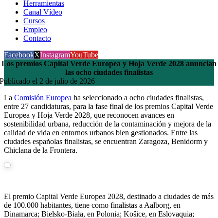
Herramientas
Canal Vídeo
Cursos
Empleo
Contacto
Facebook
X
Instagram
YouTube
Los premios Capital Verde Europea y Hoja Verde 2028 anuncian
las ocho ciudades finalistas
Publicado el 2 de julio de 2026
La
Comisión Europea
ha seleccionado a ocho ciudades finalistas,
entre 27 candidaturas, para la fase final de los premios Capital Verde
Europea y Hoja Verde 2028, que reconocen avances en
sostenibilidad urbana, reducción de la contaminación y mejora de la
calidad de vida en entornos urbanos bien gestionados. Entre las
ciudades españolas finalistas, se encuentran Zaragoza, Benidorm y
Chiclana de la Frontera.
El premio Capital Verde Europea 2028, destinado a ciudades de más
de 100.000 habitantes, tiene como finalistas a Aalborg, en
Dinamarca; Bielsko-Biała, en Polonia; Košice, en Eslovaquia;