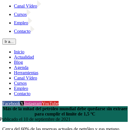
Canal Vídeo
Cursos
Empleo
Contacto
Ir a...
Inicio
Actualidad
Blog
Agenda
Herramientas
Canal Vídeo
Cursos
Empleo
Contacto
Facebook
X
Instagram
YouTube
Más de la mitad del petróleo mundial debe quedarse sin extraer
para cumplir el límite de 1,5 ºC
Publicado el 10 de septiembre de 2021
Cerca del 60% de las reservas actuales de petróleo y gas metano