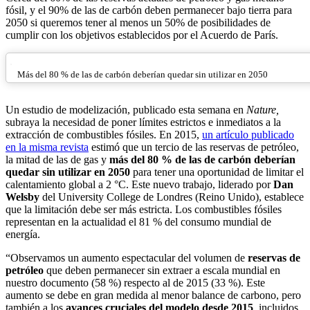
fósil, y el 90% de las de carbón deben permanecer bajo tierra para
2050 si queremos tener al menos un 50% de posibilidades de
cumplir con los objetivos establecidos por el Acuerdo de París.
Más del 80 % de las de carbón deberían quedar sin utilizar en 2050
Un estudio de modelización, publicado esta semana en
Nature,
subraya la necesidad de poner límites estrictos e inmediatos a la
extracción de combustibles fósiles. En 2015,
un artículo publicado
en la misma revista
estimó que un tercio de las reservas de petróleo,
la mitad de las de gas y
más del 80 % de las de carbón deberían
quedar sin
utilizar en 2050
para tener una oportunidad de limitar el
calentamiento global a 2 °C. Este nuevo trabajo, liderado por
Dan
Welsby
del University College de Londres (Reino Unido), establece
que la limitación debe ser más estricta. Los combustibles fósiles
representan en la actualidad el 81 % del consumo mundial de
energía.
“Observamos un aumento espectacular del volumen de
reservas de
petróleo
que deben permanecer sin extraer a escala mundial en
nuestro documento (58 %) respecto al de 2015 (33 %). Este
aumento se debe en gran medida al menor balance de carbono, pero
también a los
avances cruciales del modelo desde 2015
, incluidos