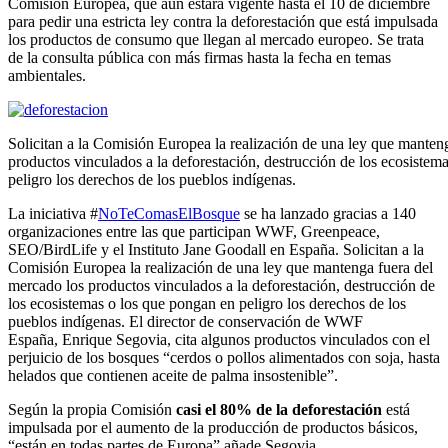
Comisión Europea, que aún estará vigente hasta el 10 de diciembre
para pedir una estricta ley contra la deforestación que está impulsada
los productos de consumo que llegan al mercado europeo. Se trata
de la consulta pública con más firmas hasta la fecha en temas
ambientales.
Solicitan a la Comisión Europea la realización de una ley que manten
productos vinculados a la deforestación, destrucción de los ecosistem
peligro los derechos de los pueblos indígenas.
La iniciativa #
NoTeComasElBosque
se ha lanzado gracias a 140
organizaciones entre las que participan WWF, Greenpeace,
SEO/BirdLife y el Instituto Jane Goodall en España. Solicitan a la
Comisión Europea la realización de una ley que mantenga fuera del
mercado los productos vinculados a la deforestación, destrucción de
los ecosistemas o los que pongan en peligro los derechos de los
pueblos indígenas. El director de conservación de WWF
España, Enrique Segovia, cita algunos productos vinculados con el
perjuicio de los bosques “cerdos o pollos alimentados con soja, hasta
helados que contienen aceite de palma insostenible”.
Según la propia Comisión
casi el 80% de la deforestación
está
impulsada por el aumento de la producción de productos básicos,
“están en todas partes de Europa” añade Segovia.