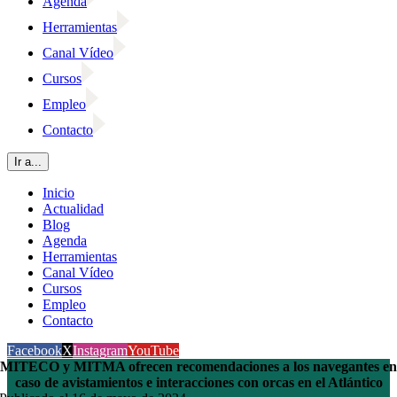
Agenda
Herramientas
Canal Vídeo
Cursos
Empleo
Contacto
Ir a...
Inicio
Actualidad
Blog
Agenda
Herramientas
Canal Vídeo
Cursos
Empleo
Contacto
Facebook
X
Instagram
YouTube
MITECO y MITMA ofrecen recomendaciones a los navegantes en
caso de avistamientos e interacciones con orcas en el Atlántico