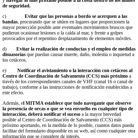
y
navegar lo más próximo posible a la costa dentro de los límites
de seguridad.
c)
Evitar que las personas a bordo se acerquen a las
bandas
, procurando que se sitúen en lugares que proporcionen la
mayor protección posible ante eventuales movimientos bruscos que
pudieran ocasionar lesiones o la caída al mar, y frente a golpes
provocados por el repentino desplazamiento de elementos móviles.
d)
Evitar la realización de conductas y el empleo de medidas
disuasorias
que puedan causar muerte, daño, molestia o inquietud a
los cetáceos.
e)
Notificar el avistamiento o la interacción con cetáceos al
Centro de Coordinación de Salvamento (CCS) más próximo
a
través de los correspondientes canales de VHF (canal 16 o canal de
trabajo), conforme a las instrucciones de notificación establecidas a
este efecto.
Además, e
l MITMA establece que todo navegante que observe
la presencia de orcas o que se vea envuelto en cualquier tipo de
interacción, deberá notificar el suceso
a la mayor brevedad
posible al Centro de Coordinación de Salvamento (CCS) más
próximo aportando, en la medida de lo posible, cuantos datos pueda
facilitar del formulario disponible en su web, así como cualquier otra
información que se considere de interés.