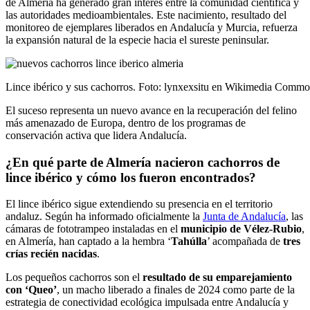
de Almería ha generado gran interés entre la comunidad científica y
las autoridades medioambientales. Este nacimiento, resultado del
monitoreo de ejemplares liberados en Andalucía y Murcia, refuerza
la expansión natural de la especie hacia el sureste peninsular.
Lince ibérico y sus cachorros. Foto: lynxexsitu en Wikimedia Commo
El suceso representa un nuevo avance en la recuperación del felino
más amenazado de Europa, dentro de los programas de
conservación activa que lidera Andalucía.
¿En qué parte de Almería nacieron cachorros de
lince ibérico y cómo los fueron encontrados?
El lince ibérico sigue extendiendo su presencia en el territorio
andaluz. Según ha informado oficialmente la
Junta de Andalucía
, las
cámaras de fototrampeo instaladas en el
municipio de Vélez-Rubio
,
en Almería, han captado a la hembra ‘
Tahúlla
’ acompañada de
tres
crías recién nacidas
.
Los pequeños cachorros son el
resultado de su emparejamiento
con ‘Queo’
, un macho liberado a finales de 2024 como parte de la
estrategia de conectividad ecológica impulsada entre Andalucía y