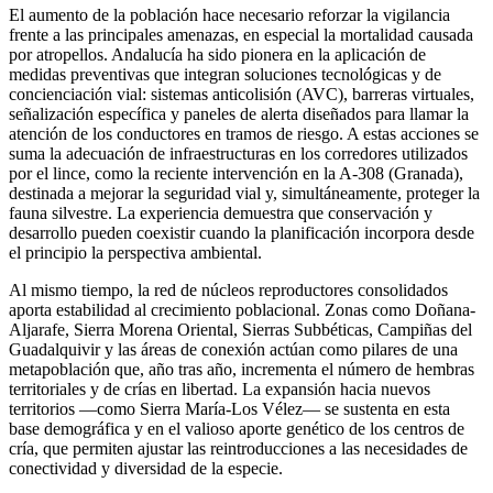
El aumento de la población hace necesario reforzar la vigilancia
frente a las principales amenazas, en especial la mortalidad causada
por atropellos. Andalucía ha sido pionera en la aplicación de
medidas preventivas que integran soluciones tecnológicas y de
concienciación vial: sistemas anticolisión (AVC), barreras virtuales,
señalización específica y paneles de alerta diseñados para llamar la
atención de los conductores en tramos de riesgo. A estas acciones se
suma la adecuación de infraestructuras en los corredores utilizados
por el lince, como la reciente intervención en la A-308 (Granada),
destinada a mejorar la seguridad vial y, simultáneamente, proteger la
fauna silvestre. La experiencia demuestra que conservación y
desarrollo pueden coexistir cuando la planificación incorpora desde
el principio la perspectiva ambiental.
Al mismo tiempo, la red de núcleos reproductores consolidados
aporta estabilidad al crecimiento poblacional. Zonas como Doñana-
Aljarafe, Sierra Morena Oriental, Sierras Subbéticas, Campiñas del
Guadalquivir y las áreas de conexión actúan como pilares de una
metapoblación que, año tras año, incrementa el número de hembras
territoriales y de crías en libertad. La expansión hacia nuevos
territorios —como Sierra María-Los Vélez— se sustenta en esta
base demográfica y en el valioso aporte genético de los centros de
cría, que permiten ajustar las reintroducciones a las necesidades de
conectividad y diversidad de la especie.