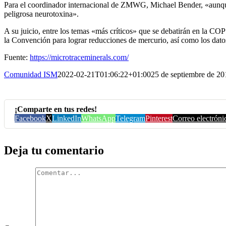
Para el coordinador internacional de ZMWG, Michael Bender, «aunque 
peligrosa neurotoxina».
A su juicio, entre los temas «más críticos» que se debatirán en la COP
la Convención para lograr reducciones de mercurio, así como los dato
Fuente:
https://microtraceminerals.com/
Comunidad ISM
2022-02-21T01:06:22+01:00
25 de septiembre de 20
¡Comparte en tus redes!
Facebook
X
LinkedIn
WhatsApp
Telegram
Pinterest
Correo electróni
Deja tu comentario