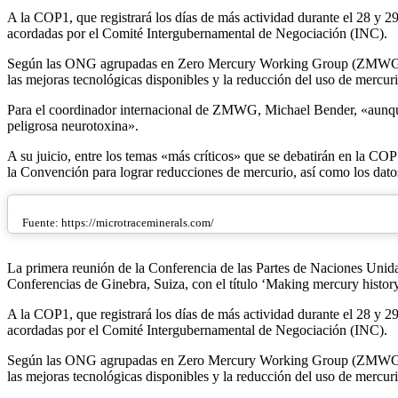
A la COP1, que registrará los días de más actividad durante el 28 y 2
acordadas por el Comité Intergubernamental de Negociación (INC).
Según las ONG agrupadas en Zero Mercury Working Group (ZMWG, en e
las mejoras tecnológicas disponibles y la reducción del uso de mercur
Para el coordinador internacional de ZMWG, Michael Bender, «aunque 
peligrosa neurotoxina».
A su juicio, entre los temas «más críticos» que se debatirán en la COP
la Convención para lograr reducciones de mercurio, así como los dato
Fuente: https://microtraceminerals.com/
La primera reunión de la Conferencia de las Partes de Naciones Unid
Conferencias de Ginebra, Suiza, con el título ‘Making mercury history
A la COP1, que registrará los días de más actividad durante el 28 y 2
acordadas por el Comité Intergubernamental de Negociación (INC).
Según las ONG agrupadas en Zero Mercury Working Group (ZMWG, en e
las mejoras tecnológicas disponibles y la reducción del uso de mercur