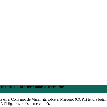
 mundial para ‘Decir adiós al mercurio’
as en el Convenio de Minamata sobre el Mercurio (COP1) tendrá lugar d
’, (‘Digamos adiós al mercurio’).