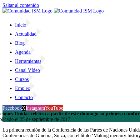
Saltar al contenido
Inicio
Actualidad
Blog
Agenda
Herramientas
Canal Vídeo
Cursos
Empleo
Contacto
Facebook
X
Instagram
YouTube
ciones Unidas celebra a partir de este domingo su primera cumbre
blicado el 25 de septiembre de 2017
La primera reunión de la Conferencia de las Partes de Naciones Unid
Conferencias de Ginebra, Suiza, con el título ‘Making mercury history