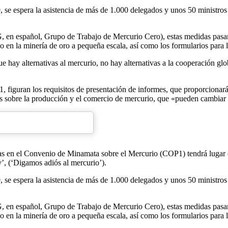
9, se espera la asistencia de más de 1.000 delegados y unos 50 ministr
spañol, Grupo de Trabajo de Mercurio Cero), estas medidas pasan por
io en la minería de oro a pequeña escala, así como los formularios para
hay alternativas al mercurio, no hay alternativas a la cooperación glo
1, figuran los requisitos de presentación de informes, que proporcionar
s sobre la producción y el comercio de mercurio, que «pueden cambiar 
as en el Convenio de Minamata sobre el Mercurio (COP1) tendrá lugar d
’, (‘Digamos adiós al mercurio’).
9, se espera la asistencia de más de 1.000 delegados y unos 50 ministr
spañol, Grupo de Trabajo de Mercurio Cero), estas medidas pasan por
io en la minería de oro a pequeña escala, así como los formularios para