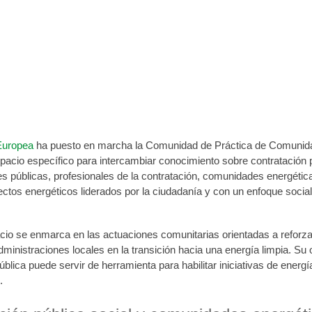
iciativa europea para impulsar comunidade
de junio de 2026
Europea
ha puesto en marcha la Comunidad de Práctica de Comunida
acio específico para intercambiar conocimiento sobre contratación púb
es públicas, profesionales de la contratación, comunidades energétic
ctos energéticos liderados por la ciudadanía y con un enfoque socia
cio se enmarca en las actuaciones comunitarias orientadas a reforz
inistraciones locales en la transición hacia una energía limpia. Su
ública puede servir de herramienta para habilitar iniciativas de ener
.