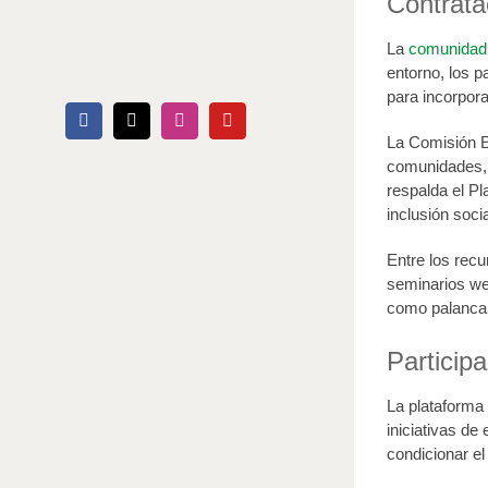
Contrata
La
comunidad 
entorno, los p
para incorpora
Facebook
X
Instagram
YouTube
La Comisión E
comunidades, 
respalda el Pl
inclusión soci
Entre los rec
seminarios we
como palanca 
Particip
La plataforma 
iniciativas de
condicionar el