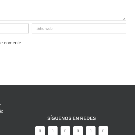
ue comente.
y
io
SÍGUENOS EN REDES