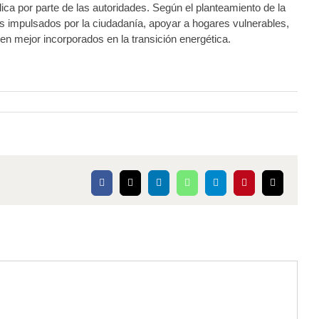
ica por parte de las autoridades. Según el planteamiento de la
es impulsados por la ciudadanía, apoyar a hogares vulnerables,
den mejor incorporados en la transición energética.
Facebook
X
LinkedIn
WhatsApp
Telegram
Pinterest
Correo
electrónico