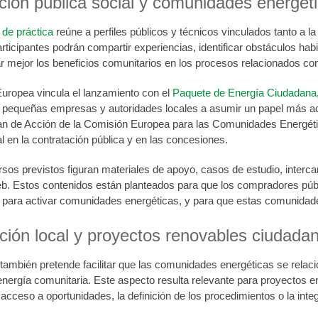
ción pública social y comunidades energét
de práctica
reúne a perfiles públicos y técnicos vinculados tanto a l
articipantes podrán compartir experiencias, identificar obstáculos hab
r mejor los beneficios comunitarios en los procesos relacionados con 
uropea vincula el lanzamiento con el
Paquete de Energía Ciudadana
pequeñas empresas y autoridades locales a asumir un papel más activ
an de Acción de la Comisión Europea para las Comunidades Energéticas
al en la contratación pública y en las concesiones.
ursos previstos figuran materiales de apoyo, casos de estudio, inter
b. Estos contenidos están planteados para que los compradores públ
para activar comunidades energéticas, y para que estas comunidade
ación local y proyectos renovables ciudada
también pretende facilitar que las comunidades energéticas se relac
 energía comunitaria. Este aspecto resulta relevante para proyectos 
 acceso a oportunidades, la definición de los procedimientos o la inte