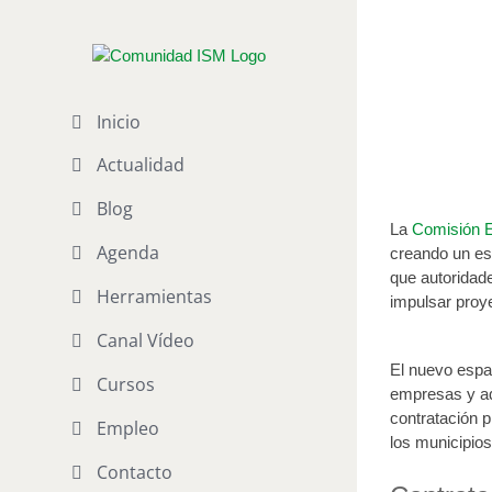
Saltar
al
Nueva in
contenido
pública
Publicado el 30 
Inicio
Actualidad
Blog
La
Comisión 
Agenda
creando un esp
que autoridad
Herramientas
impulsar proye
Canal Vídeo
El nuevo espa
Cursos
empresas y adm
contratación p
Empleo
los municipios
Contacto