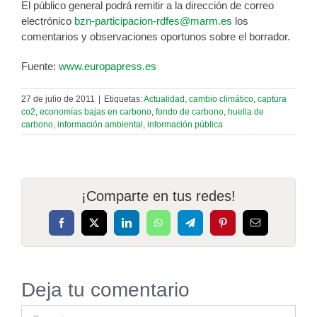
El público general podrá remitir a la dirección de correo
electrónico
bzn-participacion-rdfes@marm.es
los
comentarios y observaciones oportunos sobre el borrador.
Fuente:
www.europapress.es
27 de julio de 2011
|
Etiquetas:
Actualidad
,
cambio climático
,
captura
co2
,
economías bajas en carbono
,
fondo de carbono
,
huella de
carbono
,
información ambiental
,
información pública
¡Comparte en tus redes!
Facebook
X
LinkedIn
WhatsApp
Telegram
Pinterest
Correo
electrónico
Deja tu comentario
Comentar