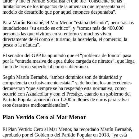
tarde” y fue el Partido Socialista el que fue “consciente de las
limitaciones de los impactos de la amenaza que representaba el
modelo de desarrollo que por aquel entonces despuntaba”.
Para Martín Bernabé, el Mar Menor “estaba delicado”, pero tras las
inundaciones “su estado es crítico”, y “somos más de 400.000
personas las que vivimos en su entorno y muchos viven
directamente de él como el turismo, la hostelería, el comercio, la
pesca o la náutica”.
El senador del GPP ha apuntado que el “problema de fondo” pasa
por la “entrada masiva de agua dulce cargada de nitratos”, que llega
tanto de forma superficial como subterránea.
Según Martín Bernabé, “ambos dominios son de titularidad y
competencia exclusivamente estatal” y, de hecho, los antecedentes
demuestran “que siempre se ha respetado esta normativa, como
ocurrió con Aznalcóllar y con el Prestige, cuando un gobierno del
Partido Popular apareció con 1.200 millones de euros para salvar
esos desastres medioambientales”.
Plan Vertido Cero al Mar Menor
El Plan Vertido Cero al Mar Menor, ha recordado Martín Bernabé,
aprobado por el Gobierno del Partido Popular en 2018, “ya está