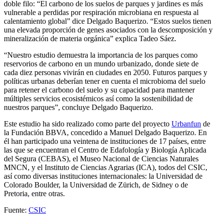
doble filo: “El carbono de los suelos de parques y jardines es más
vulnerable a perdidas por respiración microbiana en respuesta al
calentamiento global” dice Delgado Baquerizo. “Estos suelos tienen
una elevada proporción de genes asociados con la descomposición y
mineralización de materia orgánica” explica Tadeo Sáez.
“Nuestro estudio demuestra la importancia de los parques como
reservorios de carbono en un mundo urbanizado, donde siete de
cada diez personas vivirán en ciudades en 2050. Futuros parques y
políticas urbanas deberían tener en cuenta el microbioma del suelo
para retener el carbono del suelo y su capacidad para mantener
múltiples servicios ecosistémicos así como la sostenibilidad de
nuestros parques”, concluye Delgado Baquerizo.
Este estudio ha sido realizado como parte del proyecto
Urbanfun
de
la Fundación BBVA, concedido a Manuel Delgado Baquerizo. En
él han participado una veintena de instituciones de 17 países, entre
las que se encuentran el Centro de Edafología y Biología Aplicada
del Segura (CEBAS), el Museo Nacional de Ciencias Naturales
MNCN, y el Instituto de Ciencias Agrarias (ICA), todos del CSIC,
así como diversas instituciones internacionales: la Universidad de
Colorado Boulder, la Universidad de Zürich, de Sidney o de
Pretoria, entre otras.
Fuente:
CSIC