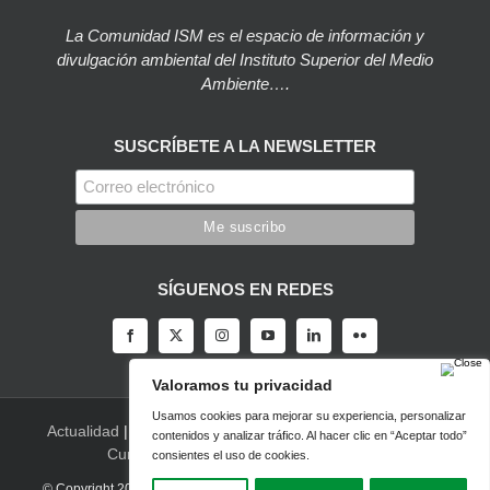
La Comunidad ISM es el espacio de información y
divulgación ambiental del Instituto Superior del Medio
Ambiente….
SUSCRÍBETE A LA NEWSLETTER
SÍGUENOS EN REDES
Actualidad
|
Blog
|
Agenda
|
Herramientas
|
Canal Vídeo
|
Cursos
|
Empleo
|
Newsletter
|
Contacto
© Copyright 2022 |
Aviso legal
|
Política de privacidad
|
Desarrollado