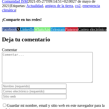
Comunidad ISM
2021-05-27T09:14:51+02:00
27 de mayo de
2021
|
Etiquetas:
Actualidad
,
amigos de la tierra
,
co2
,
emergencia
climática
|
¡Comparte en tus redes!
Facebook
X
LinkedIn
WhatsApp
Telegram
Pinterest
Correo electrónico
Deja tu comentario
Comentar
Guardar mi nombre, email y sitio web en este navegador para la