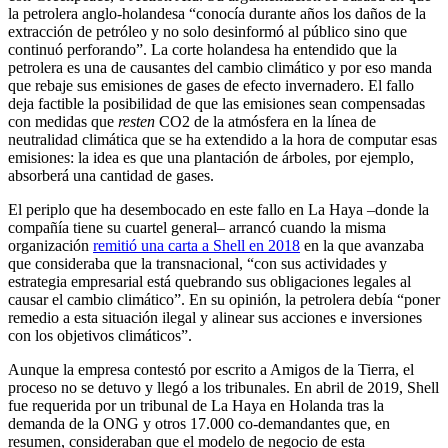
la petrolera anglo-holandesa “conocía durante años los daños de la
extracción de petróleo y no solo desinformó al público sino que
continuó perforando”. La corte holandesa ha entendido que la
petrolera es una de causantes del cambio climático y por eso manda
que rebaje sus emisiones de gases de efecto invernadero. El fallo
deja factible la posibilidad de que las emisiones sean compensadas
con medidas que
resten
CO2 de la atmósfera en la línea de
neutralidad climática que se ha extendido a la hora de computar esas
emisiones: la idea es que una plantación de árboles, por ejemplo,
absorberá una cantidad de gases.
El periplo que ha desembocado en este fallo en La Haya –donde la
compañía tiene su cuartel general– arrancó cuando la misma
organización
remitió una carta a Shell en 2018
en la que avanzaba
que consideraba que la transnacional, “con sus actividades y
estrategia empresarial está quebrando sus obligaciones legales al
causar el cambio climático”. En su opinión, la petrolera debía “poner
remedio a esta situación ilegal y alinear sus acciones e inversiones
con los objetivos climáticos”.
Aunque la empresa contestó por escrito a Amigos de la Tierra, el
proceso no se detuvo y llegó a los tribunales. En abril de 2019, Shell
fue requerida por un tribunal de La Haya en Holanda tras la
demanda de la ONG y otros 17.000 co-demandantes que, en
resumen, consideraban que el modelo de negocio de esta