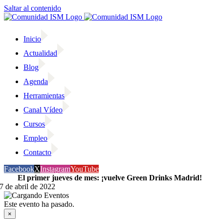
Saltar al contenido
Inicio
Actualidad
Blog
Agenda
Herramientas
Canal Vídeo
Cursos
Empleo
Contacto
Facebook
X
Instagram
YouTube
El primer jueves de mes: ¡vuelve Green Drinks Madrid!
7 de abril de 2022
Este evento ha pasado.
×