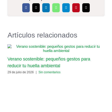
Facebook
X
LinkedIn
WhatsApp
Telegram
Pinterest
Correo
electrónico
Artículos relacionados
Verano sostenible: pequeños gestos para
E
reducir tu huella ambiental
m
29 de julio de 2026
|
Sin comentarios
8