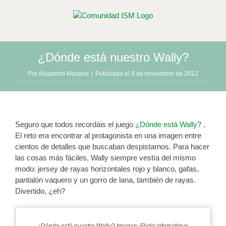
Saltar
al
contenido
¿Dónde está nuestro Wally?
Por
Alejandro Maceira
|
Publicado el 8 de noviembre de 2012
Seguro que todos recordáis el juego
¿Dónde está Wally?
.
El reto era encontrar al protagonista en una imagen entre
cientos de detalles que buscaban despistarnos. Para hacer
las cosas más fáciles, Wally siempre vestía del mismo
modo: jersey de rayas horizontales rojo y blanco, gafas,
pantalón vaquero y un gorro de lana, también de rayas.
Divertido, ¿eh?