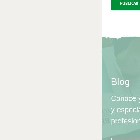
Blog
Conoce y
y especi
profesio