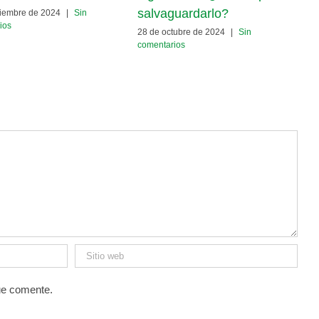
3
salvaguardarlo?
ciembre de 2024
|
Sin
c
ios
28 de octubre de 2024
|
Sin
comentarios
ue comente.