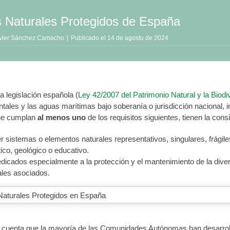
 Naturales Protegidos de España
avier Sánchez Camacho
|
Publicado el 14 de agosto de 2024
a legislación española (
Ley 42/2007 del Patrimonio Natural y la Biodi
tales y las aguas marítimas bajo soberanía o jurisdicción nacional, 
que cumplan
al menos uno
de los requisitos siguientes, tienen la con
 sistemas o elementos naturales representativos, singulares, frágile
tico, geológico o educativo.
dicados especialmente a la protección y el mantenimiento de la diver
ales asociados.
 cuenta que la mayoría de las Comunidades Autónomas han desarroll