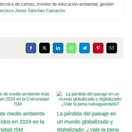
e técnico de campo, monitor de educación ambiental, gestión
ancisco Javier Sánchez Camacho
Facebook
X
LinkedIn
WhatsApp
Telegram
Pinterest
Correo
electrónico
E
 de medio ambiente
La pérdida del paisaje en
E
ídos en 2024 en la
un mundo globalizado y
D
idad ISM
digitalizado: ¿Vale la pena