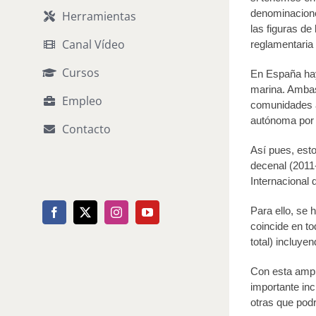
denominacione
Herramientas
las figuras de
Canal Vídeo
reglamentaria 
Cursos
En España hay 
marina. Ambas
Empleo
comunidades a
autónoma por 
Contacto
Así pues, esto
decenal (2011
Internacional 
Para ello, se 
Facebook
X
Instagram
YouTube
coincide en t
total) incluye
Con esta ampl
importante inc
otras que pod