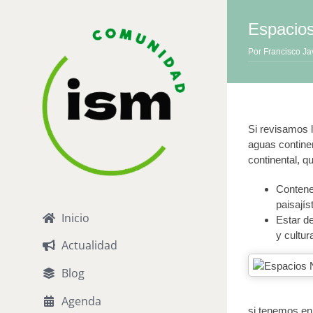
Saltar
al
Espacios
contenido
Por
Francisco J
Si revisamos l
aguas continen
continental, 
Contener
paisajís
Inicio
Estar de
y cultur
Actualidad
Blog
Agenda
si tenemos en