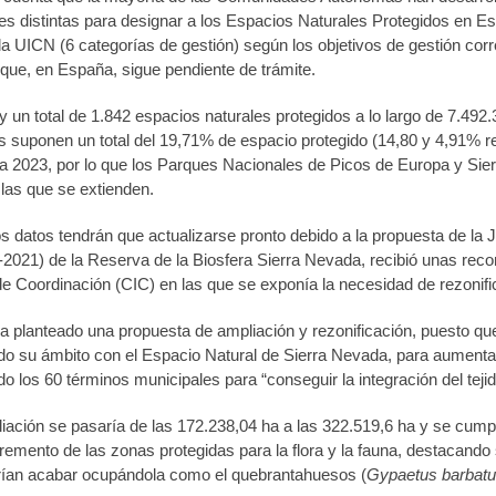
s distintas para designar a los Espacios Naturales Protegidos en Es
 la UICN (6 categorías de gestión) según los objetivos de gestión co
que, en España, sigue pendiente de trámite.
un total de 1.842 espacios naturales protegidos a lo largo de 7.492.3
 suponen un total del 19,71% de espacio protegido (14,80 y 4,91% r
 2023, por lo que los Parques Nacionales de Picos de Europa y Sie
las que se extienden.
s datos tendrán que actualizarse pronto debido a la propuesta de la 
-2021) de la Reserva de la Biosfera Sierra Nevada, recibió unas rec
de Coordinación (CIC) en las que se exponía la necesidad de rezonifi
ha planteado una propuesta de ampliación y rezonificación, puesto que
odo su ámbito con el Espacio Natural de Sierra Nevada, para aumentar
ndo los 60 términos municipales para “conseguir la integración del te
iación se pasaría de las 172.238,04 ha a las 322.519,6 ha y se cumpl
remento de las zonas protegidas para la flora y la fauna, destacando
rían acabar ocupándola como el quebrantahuesos (
Gypaetus barbat