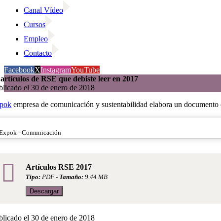
Canal Vídeo
Cursos
Empleo
Contacto
Facebook
X
Instagram
YouTube
 artículos de RSE que debiste leer en 2017
blicado el 30 de enero de 2018
pok
empresa de comunicación y sustentabilidad elabora un documento 
Expok - Comunicación
Artículos RSE 2017
Tipo:
PDF -
Tamaño:
9.44 MB
Descargar
blicado el 30 de enero de 2018