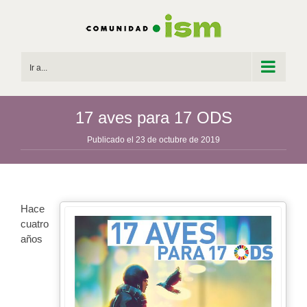
Saltar
al
contenido
Ir a...
17 aves para 17 ODS
Publicado el 23 de octubre de 2019
Hace
cuatro
años