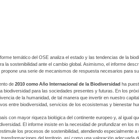
sidad en España
e junio de 2011
nforme temático del OSE analiza el estado y las tendencias de la bio
 la sostenibilidad ante el cambio global. Asimismo, el informe descr
y propone una serie de mecanismos de respuesta necesarios para su
ento de
2010 como Año Internacional de la Biodiversidad
ha puesto
la biodiversidad para las sociedades presentes y futuras. En los pró
ivencia de la humanidad, de tal manera que invertir en nuestro capital
ivos entre biodiversidad, servicios de los ecosistemas y bienestar h
aís con mayor riqueza biológica del continente europeo y, al igual 
diversidad. El informe insiste en la necesidad de profundizar en lo
estimule los procesos de sostenibilidad, atendiendo especialmente a 
s transformaciones del territorio, así como una valoración adecuada 