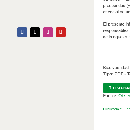
prosperidad (y
esencial de un
El presente in
responsables d
Facebook
X
Instagram
YouTube
de la riqueza 
Biodiversidad
Tipo:
PDF -
T
DESCARGA
Fuente:
Observ
Publicado el 9 d