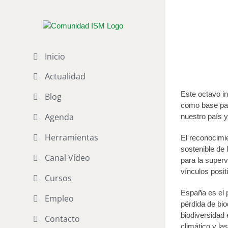
Saltar
al
Biodiver
contenido
Publicado el 9 d
Inicio
Actualidad
Este octavo i
Blog
como base para
Agenda
nuestro país 
Herramientas
El reconocimi
sostenible de 
Canal Vídeo
para la superv
vínculos posit
Cursos
España es el p
Empleo
pérdida de bio
biodiversidad 
Contacto
climático y la