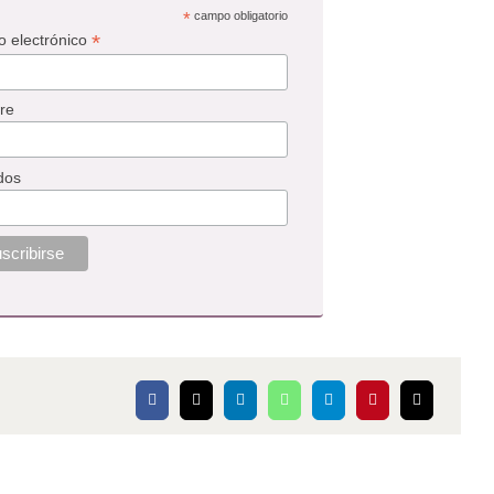
*
campo obligatorio
*
o electrónico
re
dos