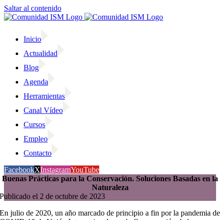
Saltar al contenido
Inicio
Actualidad
Blog
Agenda
Herramientas
Canal Vídeo
Cursos
Empleo
Contacto
Facebook
X
Instagram
YouTube
Buenas Prácticas para la Conservación. Soluciones Basadas en la
Naturaleza
Publicado el 2 de octubre de 2023
En julio de 2020, un año marcado de principio a fin por la pandemia d