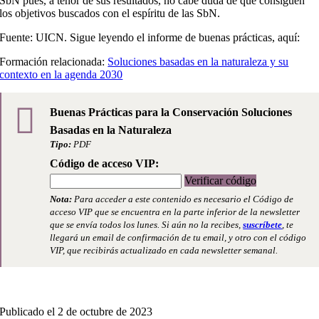
SbN pues, a tenor de sus resultados, no cabe duda de que consiguen
los objetivos buscados con el espíritu de las SbN.
Fuente: UICN. Sigue leyendo el informe de buenas prácticas, aquí:
Formación relacionada:
Soluciones basadas en la naturaleza y su
contexto en la agenda 2030
Buenas Prácticas para la Conservación Soluciones
Basadas en la Naturaleza
Tipo:
PDF
Código de acceso VIP:
Verificar código
Nota:
Para acceder a este contenido es necesario el Código de
acceso VIP que se encuentra en la parte inferior de la newsletter
que se envía todos los lunes. Si aún no la recibes,
suscríbete
, te
llegará un email de confirmación de tu email, y otro con el código
VIP, que recibirás actualizado en cada newsletter semanal.
Publicado el 2 de octubre de 2023