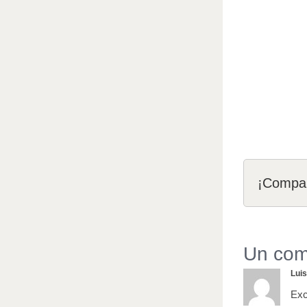
¡Compar
Un com
Luis
Exc