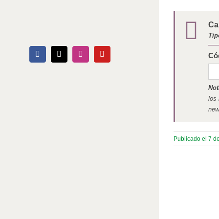
Ca
Tip
Có
Facebook
X
Instagram
YouTube
Not
los
new
Publicado el 7 d