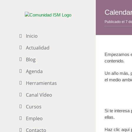
Saltar
al
Calendar
contenido
Publicado el 7 d
Inicio
Actualidad
Empezamos el 
Blog
contenido.
Agenda
Un año más, p
el medio ambie
Herramientas
Canal Vídeo
Cursos
Si te interesa
ellas.
Empleo
Contacto
Haz clic aquí 