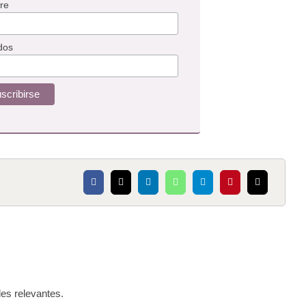
re
dos
es relevantes.