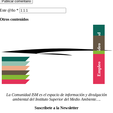
Este @ño
*
Otros contenidos
Actualidad
Canal Vídeo
Agenda
Blog
Cursos
Empleo
La Comunidad ISM es el espacio de información y divulgación
ambiental del Instituto Superior del Medio Ambiente….
Suscríbete a la Newsletter