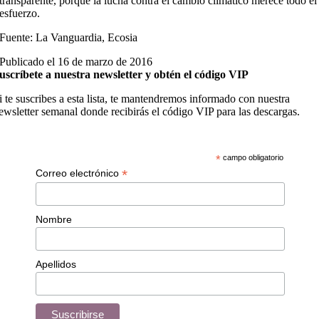
transparente, porque la lucha contra el cambio climático merece todo el
esfuerzo.
Fuente: La Vanguardia, Ecosia
Publicado el 16 de marzo de 2016
uscríbete a nuestra newsletter y obtén el código VIP
i te suscribes a esta lista, te mantendremos informado con nuestra
ewsletter semanal donde recibirás el código VIP para las descargas.
*
campo obligatorio
*
Correo electrónico
Nombre
Apellidos