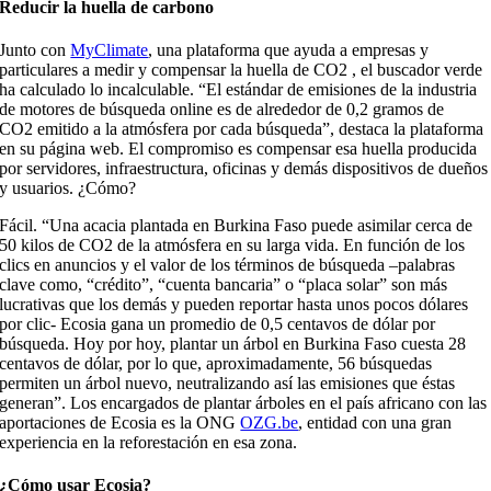
Reducir la huella de carbono
Junto con
MyClimate
, una plataforma que ayuda a empresas y
particulares a medir y compensar la huella de CO2 , el buscador verde
ha calculado lo incalculable. “El estándar de emisiones de la industria
de motores de búsqueda online es de alrededor de 0,2 gramos de
CO2 emitido a la atmósfera por cada búsqueda”, destaca la plataforma
en su página web. El compromiso es compensar esa huella producida
por servidores, infraestructura, oficinas y demás dispositivos de dueños
y usuarios. ¿Cómo?
Fácil. “Una acacia plantada en Burkina Faso puede asimilar cerca de
50 kilos de CO2 de la atmósfera en su larga vida. En función de los
clics en anuncios y el valor de los términos de búsqueda –palabras
clave como, “crédito”, “cuenta bancaria” o “placa solar” son más
lucrativas que los demás y pueden reportar hasta unos pocos dólares
por clic- Ecosia gana un promedio de 0,5 centavos de dólar por
búsqueda. Hoy por hoy, plantar un árbol en Burkina Faso cuesta 28
centavos de dólar, por lo que, aproximadamente, 56 búsquedas
permiten un árbol nuevo, neutralizando así las emisiones que éstas
generan”. Los encargados de plantar árboles en el país africano con las
aportaciones de Ecosia es la ONG
OZG.be
, entidad con una gran
experiencia en la reforestación en esa zona.
¿Cómo usar Ecosia?