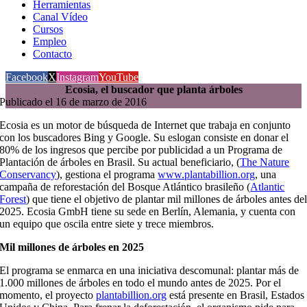
Herramientas
Canal Vídeo
Cursos
Empleo
Contacto
Facebook
X
Instagram
YouTube
Ecosia, el buscador que planta árboles
Publicado el 16 de marzo de 2016
Ecosia es un motor de búsqueda de Internet que trabaja en conjunto
con los buscadores Bing y Google. Su eslogan consiste en donar el
80% de los ingresos que percibe por publicidad a un Programa de
Plantación de árboles en Brasil. Su actual beneficiario, (
The Nature
Conservancy
), gestiona el programa
www.plantabillion.org
, una
campaña de reforestación del Bosque Atlántico brasileño (
Atlantic
Forest
) que tiene el objetivo de plantar mil millones de árboles antes de
2025. Ecosia GmbH tiene su sede en Berlín, Alemania, y cuenta con
un equipo que oscila entre siete y trece miembros.
Mil millones de árboles en 2025
El programa se enmarca en una iniciativa descomunal: plantar más de
1.000 millones de árboles en todo el mundo antes de 2025. Por el
momento, el proyecto
plantabillion.org
está presente en Brasil, Estados