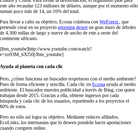
Unidos y China. Para frenar la deforestación, el organismo pide para
este año recaudar 123 millones de dólares, aunque por el momento sól
suman poco más de 14, un 16% del total.
Para llevar a cabo su objetivo, Ecosia colabora con
WeForest
, que
pretende crear en su proyecto
greening desert
un gran muro de árboles
de 4.300 millas de largo y nueve de ancho de este a oeste del
continente africano.
[lbm_youtube]http://www.youtube.com/watch?
v=zo93M_6Xl50[/lbm_youtube]
Ayuda al planeta con cada clic
Pero, ¿cómo funciona un buscador respetuoso con el medio ambiente?
Pues de forma eficiente y sencilla. Cada clic en
Ecosia
ayuda al medio
ambiente. El buscador muestra publicidad a través de Bing, con quien
trabajan desde 2015. Gracias a ella, obtiene ingresos por cada
búsqueda y cada clic de los usuarios, repartiendo a los proyectos el
80% de estos.
Pero no sólo así logra su objetivo. Mediante enlaces afiliados,
EcoLinks, los internautas que lo deseen pondrán hacer aportaciones
cuando compren online.