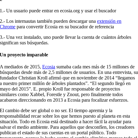
1.- Un usuario puede entrar en ecosia.org y usar el buscador
2.- Los internautas también pueden descargar una
extensión en
Chrome
para convertir Ecosia en su buscador de referencia
3.- Una vez instalado, uno puede llevar la cuenta de cuántos árboles
significan sus búsquedas.
Un proyecto imparable
A mediados de 2015,
Ecosia
sumaba cada mes más de 15 millones de
búsquedas desde más de 2,5 millones de usuarios. En una entrevista, s
fundador Christian Kroll afirmó que en noviembre de 2014 “llegamos
a nuestro primer millón de árboles plantados”. “El segundo llegó en
mayo del 2015”. E. propio Kroll fue responsable de proyectos
similares como Xabbel, Forestle y Znout, pero finalmente todos
acabaron direccionando en 2013 a Ecosia para focalizar esfuerzos.
El cambio debe ser global o no ser. El tiempo apremia y la
responsabilidad recae sobre los que hemos puesto al planeta en esta
situación. Todo en Ecosia está destinado a hacer fácil la ayudar para
salvar el medio ambiente. Para aquellos que desconfíen, los creadores
publican el estado de sus cuentas en un portal público. Todo