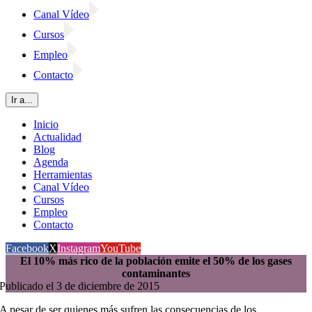
Canal Vídeo
Cursos
Empleo
Contacto
Ir a...
Inicio
Actualidad
Blog
Agenda
Herramientas
Canal Vídeo
Cursos
Empleo
Contacto
Facebook
X
Instagram
YouTube
El 10% más rico de la población emite el 50% de los gases
contaminantes
Publicado el 3 de diciembre de 2015
A pesar de ser quienes más sufren las consecuencias de los