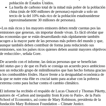
población de Estados Unidos.
La huella de carbono total de la mitad más pobre de la población
china (más de 600 millones de personas) equivale a solo un
tercio de la del 10% más rico de la población estadounidense
(aproximadamente 30 millones de personas).
«Los más ricos y los mayores emisores deben rendir cuentas pos las
emisiones que generan, sin importar donde vivan. Es fácil olvidar que
las economías que se están desarrollando más rápidamente también
acogen a la mayor parte de las personas más pobres del mundo y que,
aunque también deben contribuir de forma justa reduciendo sus
emisiones, son los países ricos quienes deben asumir mayores objetivos
de reducción», señala Gore.
De acuerdo con el informe, las únicas personas que se benefician
del
status quo
y de que en París se consiga un acuerdo poco ambicioso
son un reducido grupo de milmillonarios que han hecho fortuna gracias
a los combustibles fósiles. Hacer frente a la desigualdad económica de
la que se nutre esta élite es crucial tanto para acabar con la pobreza
extrema como para luchar contra el cambio climático.
El informe ha recibido el respaldo de Lucas Chancel y Thomas Piketty,
autores de «Carbon and inequality from Kyoto to Paris», de la Paris
School of Economics, así como de Mary Robinson, presidenta de la
fundación Mary Robinson Foundation – Climate Justice.