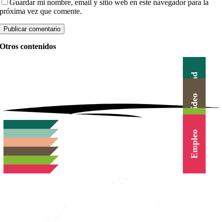
Guardar mi nombre, email y sitio web en este navegador para la
próxima vez que comente.
Otros contenidos
Actualidad
Canal Vídeo
Agenda
Blog
Cursos
Empleo