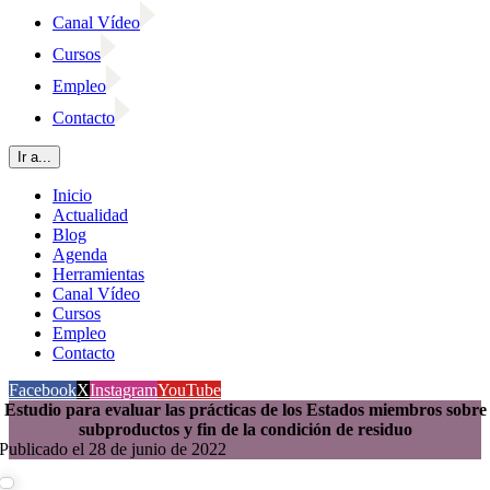
Canal Vídeo
Cursos
Empleo
Contacto
Ir a...
Inicio
Actualidad
Blog
Agenda
Herramientas
Canal Vídeo
Cursos
Empleo
Contacto
Facebook
X
Instagram
YouTube
Estudio para evaluar las prácticas de los Estados miembros sobre
subproductos y fin de la condición de residuo
Publicado el 28 de junio de 2022