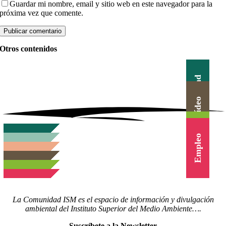
Guardar mi nombre, email y sitio web en este navegador para la
próxima vez que comente.
Otros contenidos
Actualidad
Canal Vídeo
Agenda
Blog
Cursos
Empleo
La Comunidad ISM es el espacio de información y divulgación
ambiental del Instituto Superior del Medio Ambiente….
Suscríbete a la Newsletter