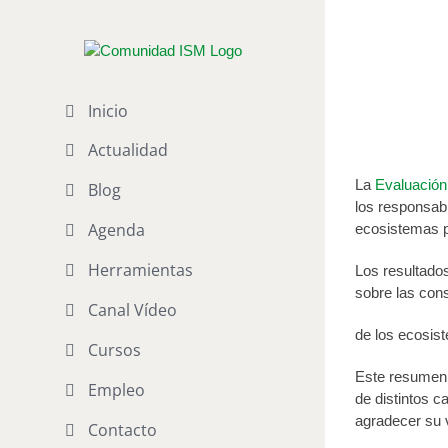
Saltar
al
Evaluaci
contenido
Publicado el 26 
Inicio
Actualidad
La
Evaluación
Blog
los responsabl
Agenda
ecosistemas p
Herramientas
Los resultados
sobre las con
Canal Vídeo
de los ecosist
Cursos
Este resumen d
Empleo
de distintos 
agradecer su v
Contacto