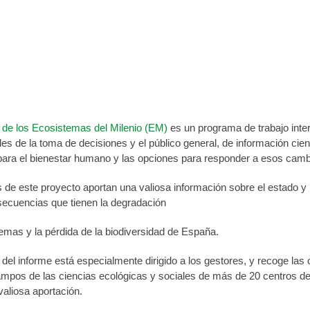
ón de los Ecosistemas del Milenio
de septiembre de 2011
 de los Ecosistemas del Milenio (EM)
es un programa de trabajo inte
es de la toma de decisiones y el público general, de información cie
ara el bienestar humano y las opciones para responder a esos camb
 de este proyecto aportan una valiosa información sobre el estado y
secuencias que tienen la degradación
emas y la pérdida de la biodiversidad de España.
el informe está especialmente dirigido a los gestores, y recoge las
campos de las ciencias ecológicas y sociales de más de 20 centros de
aliosa aportación.