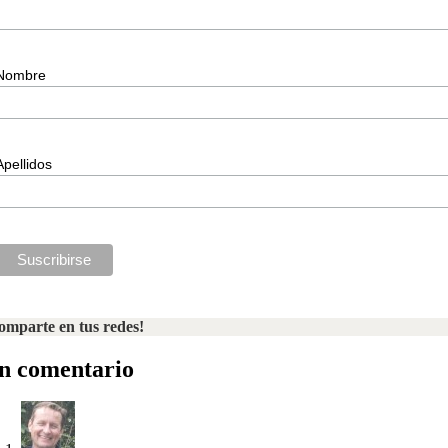
Nombre
Apellidos
omparte en tus redes!
n comentario