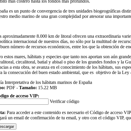
bito más costero hasta los fondos más profundos.
paña es un punto de convergencia de tres unidades biogeográficas distin
estro medio marino de una gran complejidad por atesorar una important
s aproximadamente 8.000 km de litoral ofrecen una extraordinaria varied
política internacional de nuestros días, no sólo por la multitud de recu
 buen número de recursos económicos, entre los que la obtención de ene
o estos mares, hábitats y especies que tanto nos aportan son aún grandes
ralitoral, circalitoral, batial y abisal o piso de los grandes fondos y la
acias a esta obra, se avanza en el conocimiento de los hábitats, sus es
ra la consecución del buen estado ambiental, que es objetivo de la Le
ía Interpretativa de los hábitats marinos de España
po:
PDF -
Tamaño:
15.22 MB
digo de acceso VIP:
Verificar código
ta:
Para acceder a este contenido es necesario el Código de acceso VIP q
egará un email de confirmación de tu email, y otro con el código VIP, qu
escargar