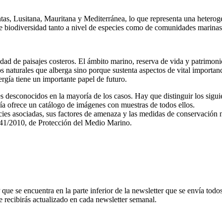
tas, Lusitana, Mauritana y Mediterránea, lo que representa una heterog
e biodiversidad tanto a nivel de especies como de comunidades marinas
ad de paisajes costeros. El ámbito marino, reserva de vida y patrimonio
rsos naturales que alberga sino porque sustenta aspectos de vital importa
rgía tiene un importante papel de futuro.
 desconocidos en la mayoría de los casos. Hay que distinguir los siguient
 Guía ofrece un catálogo de imágenes con muestras de todos ellos.
pecies asociadas, sus factores de amenaza y las medidas de conservación
y 41/2010, de Protección del Medio Marino.
ue se encuentra en la parte inferior de la newsletter que se envía todos
e recibirás actualizado en cada newsletter semanal.