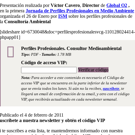
Presentación realizada por
Víctor Cavero
,
Director
de
Global O2
,
en la primera
Jornada de Perfiles Profesionales en Medio Ambiente
organizada el 26 de Enero por
ISM
sobre los perfiles profesionales de
la
Consultoría Ambiental
[slideshare id=6730048&doc=perfilesprofesionalesvcg-110128024414
phpapp01]
Perfiles Profesionales. Consultor Medioambiental
Tipo:
PDF -
Tamaño:
1.78 MB
Código de acceso VIP:
Verificar código
Nota:
Para acceder a este contenido es necesario el Código de
acceso VIP que se encuentra en la parte inferior de la newsletter
que se envía todos los lunes. Si aún no la recibes,
suscríbete
, te
llegará un email de confirmación de tu email, y otro con el código
VIP, que recibirás actualizado en cada newsletter semanal.
Publicado el 4 de febrero de 2011
uscríbete a nuestra newsletter y obtén el código VIP
i te suscribes a esta lista, te mantendremos informado con nuestra