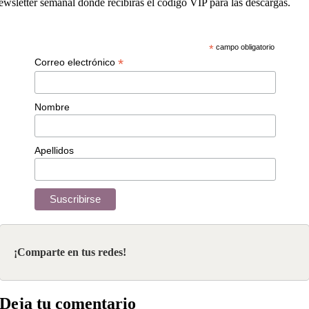
ewsletter semanal donde recibirás el código VIP para las descargas.
*
campo obligatorio
*
Correo electrónico
Nombre
Apellidos
¡Comparte en tus redes!
Deja tu comentario