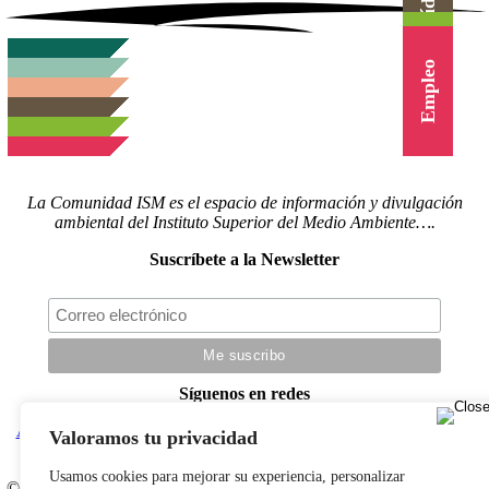
Canal Vídeo
Agenda
Blog
Cursos
Empleo
La Comunidad ISM es el espacio de información y divulgación
ambiental del Instituto Superior del Medio Ambiente….
Suscríbete a la Newsletter
Síguenos en redes
Actualidad
|
Blog
|
Agenda
|
Herramientas
|
Canal Vídeo
|
Cursos
|
Valoramos tu privacidad
Empleo
|
Newsletter
|
Contacto
Usamos cookies para mejorar su experiencia, personalizar
© Copyright 2022 |
Aviso legal
|
Política de privacidad
|
Desarrollado