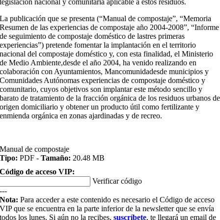
legislación nacional y comunitaria aplicable a estos residuos.
La publicación que se presenta (“Manual de compostaje”, “Memoria
Resumen de las experiencias de compostaje año 2004-2008”, “Informe
de seguimiento de compostaje doméstico de lastres primeras
experiencias”) pretende fomentar la implantación en el territorio
nacional del compostaje doméstico y, con esta finalidad, el Ministerio
de Medio Ambiente,desde el año 2004, ha venido realizando en
colaboración con Ayuntamientos, Mancomunidadesde municipios y
Comunidades Autónomas experiencias de compostaje doméstico y
comunitario, cuyos objetivos son implantar este método sencillo y
barato de tratamiento de la fracción orgánica de los residuos urbanos d
origen domiciliario y obtener un producto útil como fertilizante y
enmienda orgánica en zonas ajardinadas y de recreo.
Manual de compostaje
Tipo:
PDF -
Tamaño:
20.48 MB
Código de acceso VIP:
Verificar código
---
Nota:
Para acceder a este contenido es necesario el Código de acceso
VIP que se encuentra en la parte inferior de la newsletter que se envía
todos los lunes. Si aún no la recibes,
suscríbete
, te llegará un email de