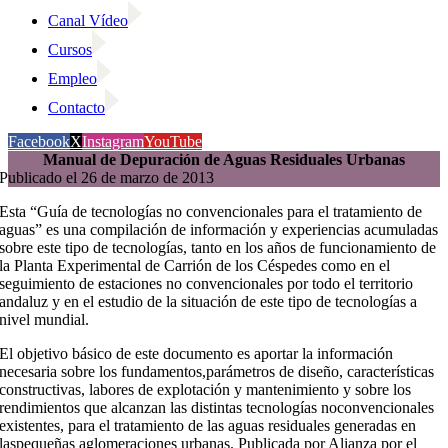
Canal Vídeo
Cursos
Empleo
Contacto
Facebook
X
Instagram
YouTube
Manual de Depuración de Aguas Residuales Urbanas
Publicado el 26 de marzo de 2013
Esta “Guía de tecnologías no convencionales para el tratamiento de
aguas” es una compilación de información y experiencias acumuladas
sobre este tipo de tecnologías, tanto en los años de funcionamiento de
la Planta Experimental de Carrión de los Céspedes como en el
seguimiento de estaciones no convencionales por todo el territorio
andaluz y en el estudio de la situación de este tipo de tecnologías a
nivel mundial.
El objetivo básico de este documento es aportar la información
necesaria sobre los fundamentos,parámetros de diseño, características
constructivas, labores de explotación y mantenimiento y sobre los
rendimientos que alcanzan las distintas tecnologías noconvencionales
existentes, para el tratamiento de las aguas residuales generadas en
laspequeñas aglomeraciones urbanas. Publicada por Alianza por el