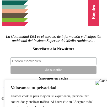
Cursos
Empleo
La Comunidad ISM es el espacio de información y divulgación
ambiental del Instituto Superior del Medio Ambiente….
Suscríbete a la Newsletter
Síguenos en redes
Actualidad
|
Blog
|
Agenda
|
Herramientas
|
Canal Vídeo
|
Cursos
|
Valoramos tu privacidad
Empleo
|
Newsletter
|
Contacto
Usamos cookies para mejorar su experiencia, personalizar
© Copyright 2022 |
Aviso legal
|
Política de privacidad
|
Desarrollado
contenidos y analizar tráfico. Al hacer clic en “Aceptar todo”
por LBM Diseño Web