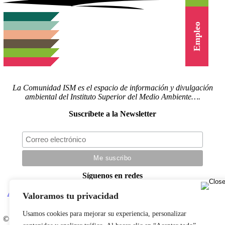
Canal Vídeo
Agenda
Blog
Cursos
Empleo
La Comunidad ISM es el espacio de información y divulgación
ambiental del Instituto Superior del Medio Ambiente….
Suscríbete a la Newsletter
Síguenos en redes
Actualidad
|
Blog
|
Agenda
|
Herramientas
|
Canal Vídeo
|
Cursos
|
Valoramos tu privacidad
Empleo
|
Newsletter
|
Contacto
Usamos cookies para mejorar su experiencia, personalizar
© Copyright 2022 |
Aviso legal
|
Política de privacidad
|
Desarrollado