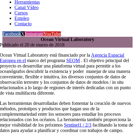
Herramientas
Canal Vídeo
Cursos
Empleo
Contacto
Facebook
X
Instagram
YouTube
Ocean Virtual Laboratory
Publicado el 20 de marzo de 2018
Ocean Virtual Laboratory está financiado por la
Agencia Espacial
Europea en el
marco del
programa
SEOM
.
El objetivo principal del
proyecto es desarrollar una plataforma virtual para permitir a los
oceanógrafos descubrir la existencia y poder manejar de una manera
conveniente, flexible e intuitiva, los diversos conjuntos de datos de
observación terrestre y los conjuntos de datos de modelos / in situ
relacionados a lo largo de regiones de interés dedicadas con un punto
de vista multifaceta diferente.
Las herramientas desarrolladas deben fomentar la creación de nuevos
métodos, prototipos y productos que hagan uso de la
complementariedad entre los sensores para estudiar los procesos
relacionados con los océanos.
La herramienta también proporciona la
mejor visibilidad de los próximos
Sentinel1 / 2/3
facilitando la
toma de
datos para ayudar a planificar y coordinar con trabajos de campo.