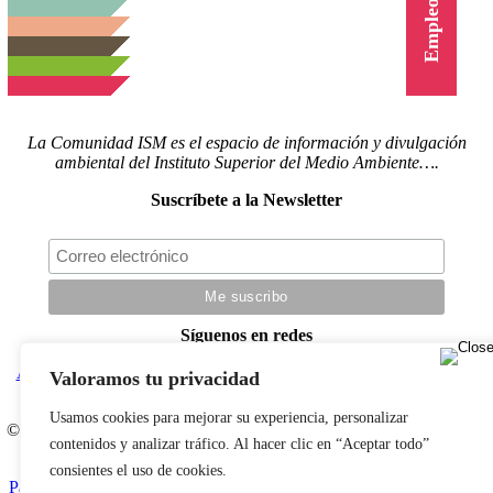
Cursos
Empleo
La Comunidad ISM es el espacio de información y divulgación
ambiental del Instituto Superior del Medio Ambiente….
Suscríbete a la Newsletter
Síguenos en redes
Actualidad
|
Blog
|
Agenda
|
Herramientas
|
Canal Vídeo
|
Cursos
|
Valoramos tu privacidad
Empleo
|
Newsletter
|
Contacto
Usamos cookies para mejorar su experiencia, personalizar
© Copyright 2022 |
Aviso legal
|
Política de privacidad
|
Desarrollado
contenidos y analizar tráfico. Al hacer clic en “Aceptar todo”
por LBM Diseño Web
consientes el uso de cookies.
Page load link