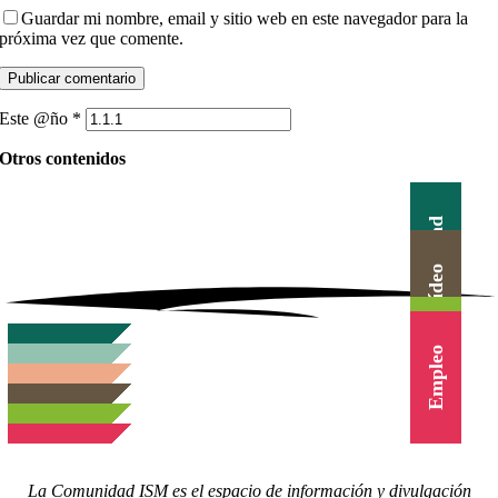
Guardar mi nombre, email y sitio web en este navegador para la
próxima vez que comente.
Este @ño
*
Otros contenidos
Actualidad
Canal Vídeo
Agenda
Blog
Cursos
Empleo
La Comunidad ISM es el espacio de información y divulgación