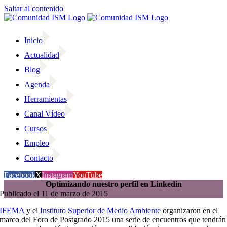
Saltar al contenido
Inicio
Actualidad
Blog
Agenda
Herramientas
Canal Vídeo
Cursos
Empleo
Contacto
Facebook
X
Instagram
YouTube
Optimizando nuestro perfil en Linkedin
Publicado el 11 de marzo de 2015
IFEMA
y el
Instituto Superior de Medio Ambiente
organizaron en el
marco del Foro de Postgrado 2015 una serie de encuentros que tendrán