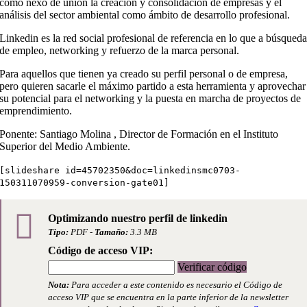
como nexo de unión la creación y consolidación de empresas y el
análisis del sector ambiental como ámbito de desarrollo profesional.
Linkedin es la red social profesional de referencia en lo que a búsqued
de empleo, networking y refuerzo de la marca personal.
Para aquellos que tienen ya creado su perfil personal o de empresa,
pero quieren sacarle el máximo partido a esta herramienta y aprovechar
su potencial para el networking y la puesta en marcha de proyectos de
emprendimiento.
Ponente: Santiago Molina , Director de Formación en el Instituto
Superior del Medio Ambiente.
[slideshare id=45702350&doc=linkedinsmc0703-
150311070959-conversion-gate01]
Optimizando nuestro perfil de linkedin
Tipo:
PDF -
Tamaño:
3.3 MB
Código de acceso VIP:
Verificar código
Nota:
Para acceder a este contenido es necesario el Código de
acceso VIP que se encuentra en la parte inferior de la newsletter